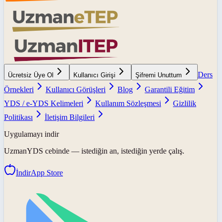
Ders
Ücretsiz Üye Ol
Kullanıcı Girişi
Şifremi Unuttum
Örnekleri
Kullanıcı Görüşleri
Blog
Garantili Eğitim
YDS / e-YDS Kelimeleri
Kullanım Sözleşmesi
Gizlilik
Politikası
İletişim Bilgileri
Uygulamayı indir
UzmanYDS
cebinde — istediğin an, istediğin yerde çalış.
İndir
App Store