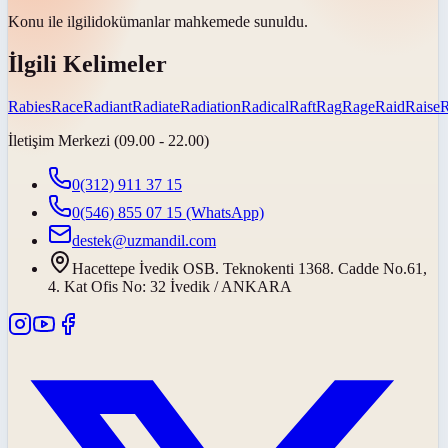
Konu ile ilgili
dokümanlar mahkemede sunuldu.
İlgili Kelimeler
Rabies
Race
Radiant
Radiate
Radiation
Radical
Raft
Rag
Rage
Raid
Raise
İletişim Merkezi (09.00 - 22.00)
0(312) 911 37 15
0(546) 855 07 15
(WhatsApp)
destek@uzmandil.com
Hacettepe İvedik OSB. Teknokenti 1368. Cadde No.61,
4. Kat Ofis No: 32 İvedik / ANKARA