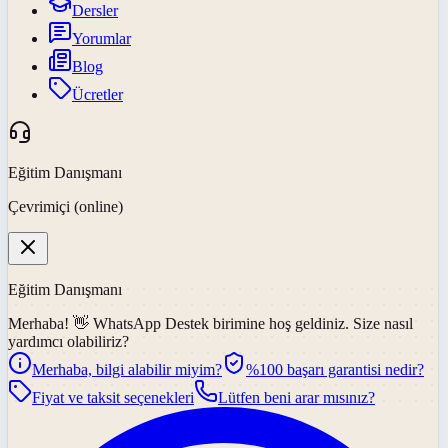
Dersler
Yorumlar
Blog
Ücretler
Eğitim Danışmanı
Çevrimiçi (online)
Eğitim Danışmanı
Merhaba! 👋
WhatsApp Destek
birimine hoş geldiniz. Size nasıl
yardımcı olabiliriz?
Merhaba, bilgi alabilir miyim?
%100 başarı garantisi nedir?
Fiyat ve taksit seçenekleri
Lütfen beni arar mısınız?