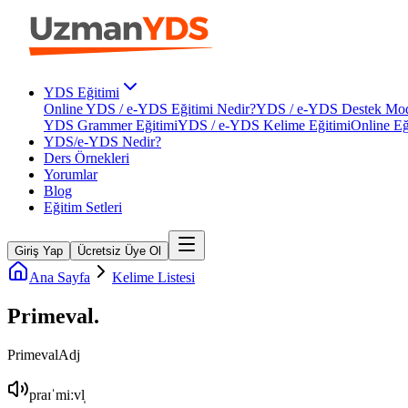
YDS Eğitimi
Online YDS / e-YDS Eğitimi Nedir?
YDS / e-YDS Destek Mod
YDS Grammer Eğitimi
YDS / e-YDS Kelime Eğitimi
Online Eğ
YDS/e-YDS Nedir?
Ders Örnekleri
Yorumlar
Blog
Eğitim Setleri
Giriş Yap
Ücretsiz Üye Ol
Ana Sayfa
Kelime Listesi
Primeval
.
Primeval
Adj
praɪˈmiːvl̩