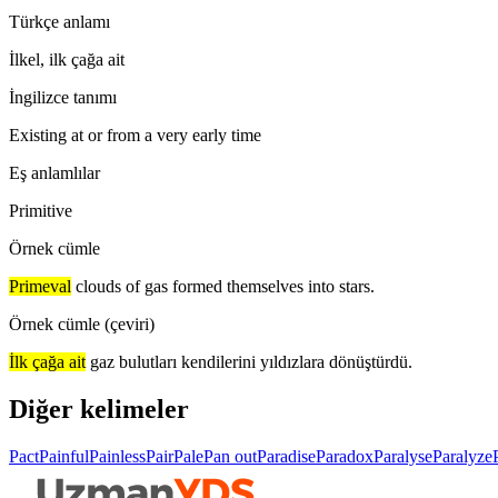
Türkçe anlamı
İlkel, ilk çağa ait
İngilizce tanımı
Existing at or from a very early time
Eş anlamlılar
Primitive
Örnek cümle
Primeval
clouds of gas formed themselves into stars.
Örnek cümle (çeviri)
İlk çağa ait
gaz bulutları kendilerini yıldızlara dönüştürdü.
Diğer kelimeler
Pact
Painful
Painless
Pair
Pale
Pan out
Paradise
Paradox
Paralyse
Paralyze