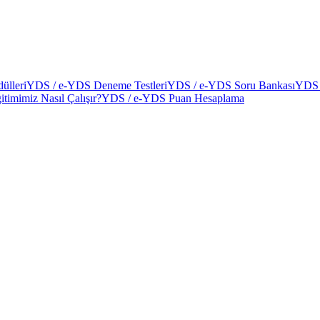
ülleri
YDS / e-YDS Deneme Testleri
YDS / e-YDS Soru Bankası
YDS 
itimimiz Nasıl Çalışır?
YDS / e-YDS Puan Hesaplama