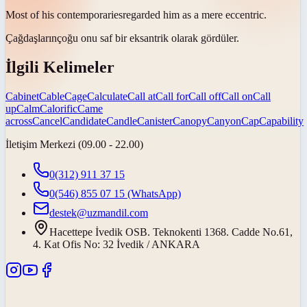
Most of his
contemporaries
regarded him as a mere eccentric.
Çağdaşların
çoğu onu saf bir eksantrik olarak gördüler.
İlgili Kelimeler
Cabinet
Cable
Cage
Calculate
Call at
Call for
Call off
Call on
Call
up
Calm
Calorific
Came
across
Cancel
Candidate
Candle
Canister
Canopy
Canyon
Cap
Capability
İletişim Merkezi (09.00 - 22.00)
0(312) 911 37 15
0(546) 855 07 15
(WhatsApp)
destek@uzmandil.com
Hacettepe İvedik OSB. Teknokenti 1368. Cadde No.61,
4. Kat Ofis No: 32 İvedik / ANKARA