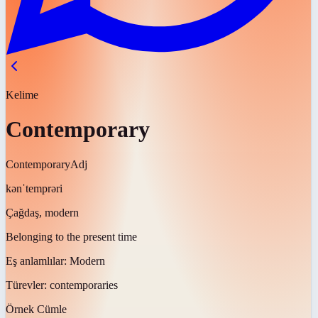
Kelime
Contemporary
Contemporary
Adj
kənˈtemprəri
Çağdaş, modern
Belonging to the present time
Eş anlamlılar:
Modern
Türevler:
contemporaries
Örnek Cümle