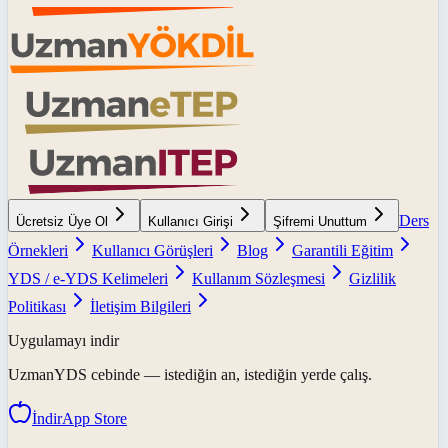
Ders
Ücretsiz Üye Ol
Kullanıcı Girişi
Şifremi Unuttum
Örnekleri
Kullanıcı Görüşleri
Blog
Garantili Eğitim
YDS / e-YDS Kelimeleri
Kullanım Sözleşmesi
Gizlilik
Politikası
İletişim Bilgileri
Uygulamayı indir
UzmanYDS
cebinde — istediğin an, istediğin yerde çalış.
İndir
App Store