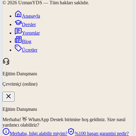
©
2026
UzmanYDS
— Tüm hakları saklıdır.
Anasayfa
Dersler
Yorumlar
Blog
Ücretler
Eğitim Danışmanı
Çevrimiçi (online)
Eğitim Danışmanı
Merhaba! 👋
WhatsApp Destek
birimine hoş geldiniz. Size nasıl
yardımcı olabiliriz?
Merhaba, bilgi alabilir miyim?
%100 başarı garantisi nedir?