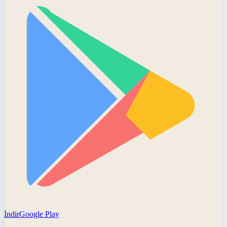
İndir
Google Play