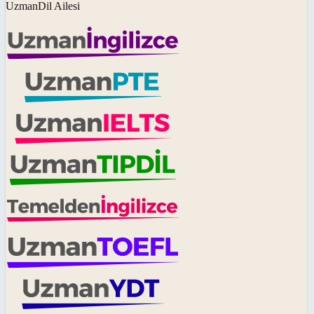
UzmanDil Ailesi