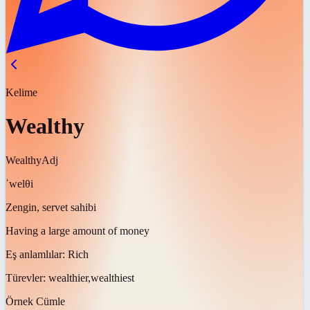
Kelime
Wealthy
Wealthy
Adj
ˈwelθi
Zengin, servet sahibi
Having a large amount of money
Eş anlamlılar:
Rich
Türevler:
wealthier,wealthiest
Örnek Cümle