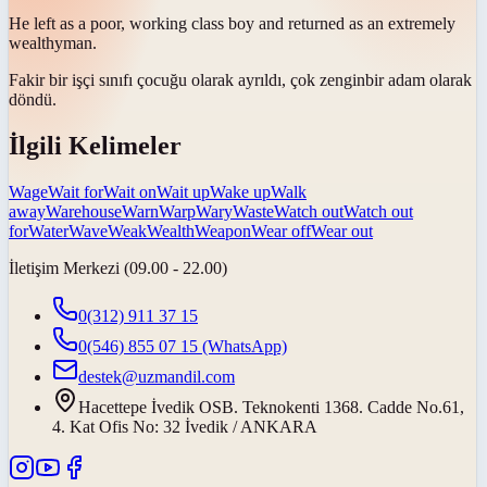
He left as a poor, working class boy and returned as an extremely
wealthy
man.
Fakir bir işçi sınıfı çocuğu olarak ayrıldı, çok
zengin
bir adam olarak
döndü.
İlgili Kelimeler
Wage
Wait for
Wait on
Wait up
Wake up
Walk
away
Warehouse
Warn
Warp
Wary
Waste
Watch out
Watch out
for
Water
Wave
Weak
Wealth
Weapon
Wear off
Wear out
İletişim Merkezi (09.00 - 22.00)
0(312) 911 37 15
0(546) 855 07 15
(WhatsApp)
destek@uzmandil.com
Hacettepe İvedik OSB. Teknokenti 1368. Cadde No.61,
4. Kat Ofis No: 32 İvedik / ANKARA