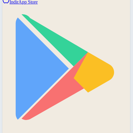
İndir
App Store