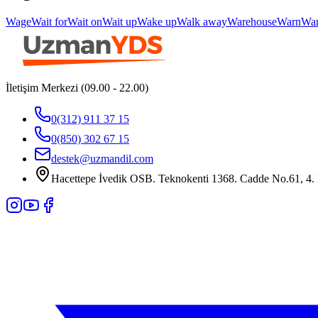
Wage
Wait for
Wait on
Wait up
Wake up
Walk away
Warehouse
Warn
Wa
İletişim Merkezi (09.00 - 22.00)
0(312) 911 37 15
0(850) 302 67 15
destek@uzmandil.com
Hacettepe İvedik OSB. Teknokenti 1368. Cadde No.61, 4