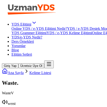
YDS Eğitimi
Online YDS / e-YDS Eğitimi Nedir?
YDS / e-YDS Destek Mod
YDS Grammer Eğitimi
YDS / e-YDS Kelime Eğitimi
Online Eğ
YDS/e-YDS Nedir?
Ders Örnekleri
Yorumlar
Blog
Eğitim Setleri
Giriş Yap
Ücretsiz Üye Ol
Ana Sayfa
Kelime Listesi
Waste
.
Waste
V
weɪst