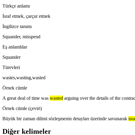
Türkçe anlamı
İsraf etmek, çarçur etmek
İngilizce tanımı
Squander, misspend
Eş anlamlılar
Squander
Türevleri
wastes,wasting,wasted
Örnek cümle
A great deal of time was
wasted
arguing over the details of the contrac
Örnek cümle (çeviri)
Büyük bir zaman dilimi sözleşmenin detayları üzerinde savunarak
isra
Diğer kelimeler