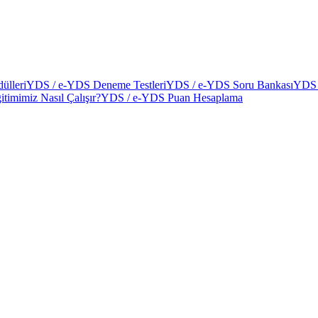
ülleri
YDS / e-YDS Deneme Testleri
YDS / e-YDS Soru Bankası
YDS 
itimimiz Nasıl Çalışır?
YDS / e-YDS Puan Hesaplama