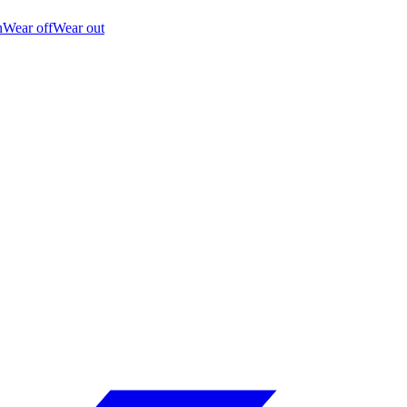
n
Wear off
Wear out