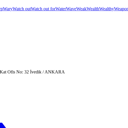
rp
Wary
Watch out
Watch out for
Water
Wave
Weak
Wealth
Wealthy
Weapo
. Kat Ofis No: 32 İvedik / ANKARA