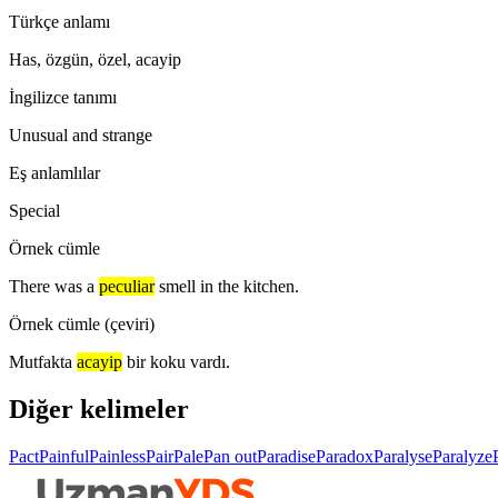
Türkçe anlamı
Has, özgün, özel, acayip
İngilizce tanımı
Unusual and strange
Eş anlamlılar
Special
Örnek cümle
There was a
peculiar
smell in the kitchen.
Örnek cümle (çeviri)
Mutfakta
acayip
bir koku vardı.
Diğer kelimeler
Pact
Painful
Painless
Pair
Pale
Pan out
Paradise
Paradox
Paralyse
Paralyze