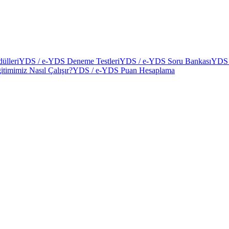
ülleri
YDS / e-YDS Deneme Testleri
YDS / e-YDS Soru Bankası
YDS 
itimimiz Nasıl Çalışır?
YDS / e-YDS Puan Hesaplama