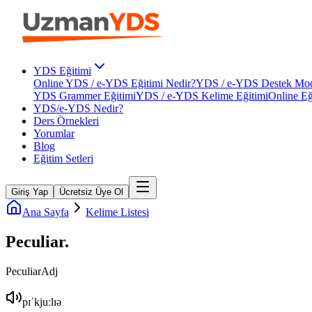
YDS Eğitimi
Online YDS / e-YDS Eğitimi Nedir?
YDS / e-YDS Destek Mod
YDS Grammer Eğitimi
YDS / e-YDS Kelime Eğitimi
Online Eğ
YDS/e-YDS Nedir?
Ders Örnekleri
Yorumlar
Blog
Eğitim Setleri
Giriş Yap
Ücretsiz Üye Ol
Ana Sayfa
Kelime Listesi
Peculiar
.
Peculiar
Adj
pɪˈkjuːlɪə