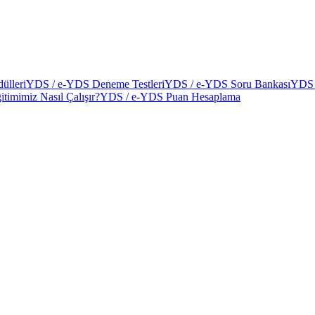
ülleri
YDS / e-YDS Deneme Testleri
YDS / e-YDS Soru Bankası
YDS 
itimimiz Nasıl Çalışır?
YDS / e-YDS Puan Hesaplama