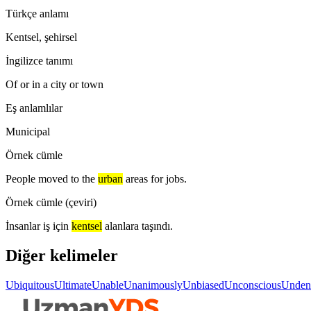
Türkçe anlamı
Kentsel, şehirsel
İngilizce tanımı
Of or in a city or town
Eş anlamlılar
Municipal
Örnek cümle
People moved to the
urban
areas for jobs.
Örnek cümle (çeviri)
İnsanlar iş için
kentsel
alanlara taşındı.
Diğer kelimeler
Ubiquitous
Ultimate
Unable
Unanimously
Unbiased
Unconscious
Unden