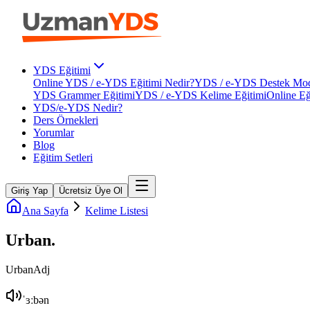
YDS Eğitimi
Online YDS / e-YDS Eğitimi Nedir?
YDS / e-YDS Destek Mod
YDS Grammer Eğitimi
YDS / e-YDS Kelime Eğitimi
Online Eğ
YDS/e-YDS Nedir?
Ders Örnekleri
Yorumlar
Blog
Eğitim Setleri
Giriş Yap
Ücretsiz Üye Ol
Ana Sayfa
Kelime Listesi
Urban
.
Urban
Adj
ˈɜːbən