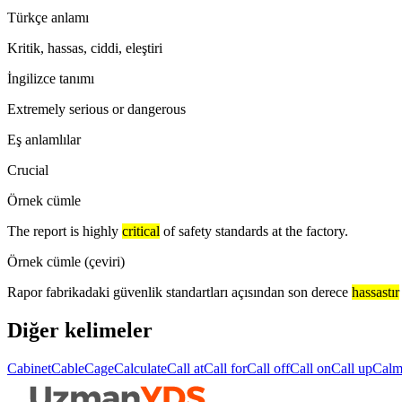
Türkçe anlamı
Kritik, hassas, ciddi, eleştiri
İngilizce tanımı
Extremely serious or dangerous
Eş anlamlılar
Crucial
Örnek cümle
The report is highly
critical
of safety standards at the factory.
Örnek cümle (çeviri)
Rapor fabrikadaki güvenlik standartları açısından son derece
hassastır
Diğer kelimeler
Cabinet
Cable
Cage
Calculate
Call at
Call for
Call off
Call on
Call up
Cal