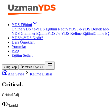
YDS Eğitimi
Online YDS / e-YDS Eğitimi Nedir?
YDS / e-YDS Destek Mod
YDS Grammer Eğitimi
YDS / e-YDS Kelime Eğitimi
Online Eğ
YDS/e-YDS Nedir?
Ders Örnekleri
Yorumlar
Blog
Eğitim Setleri
Giriş Yap
Ücretsiz Üye Ol
Ana Sayfa
Kelime Listesi
Critical
.
Critical
Adj
ˈkrɪtɪkl̩