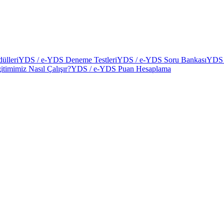
ülleri
YDS / e-YDS Deneme Testleri
YDS / e-YDS Soru Bankası
YDS 
itimimiz Nasıl Çalışır?
YDS / e-YDS Puan Hesaplama