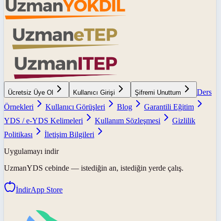
Ders
Ücretsiz Üye Ol
Kullanıcı Girişi
Şifremi Unuttum
Örnekleri
Kullanıcı Görüşleri
Blog
Garantili Eğitim
YDS / e-YDS Kelimeleri
Kullanım Sözleşmesi
Gizlilik
Politikası
İletişim Bilgileri
Uygulamayı indir
UzmanYDS
cebinde — istediğin an, istediğin yerde çalış.
İndir
App Store