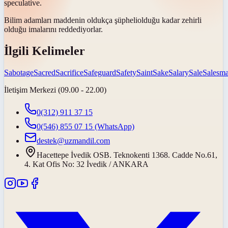
speculative
.
Bilim adamları maddenin oldukça
şüpheli
olduğu kadar zehirli
olduğu imalarını reddediyorlar.
İlgili Kelimeler
Sabotage
Sacred
Sacrifice
Safeguard
Safety
Saint
Sake
Salary
Sale
Salesm
İletişim Merkezi (09.00 - 22.00)
0(312) 911 37 15
0(546) 855 07 15
(WhatsApp)
destek@uzmandil.com
Hacettepe İvedik OSB. Teknokenti 1368. Cadde No.61,
4. Kat Ofis No: 32 İvedik / ANKARA