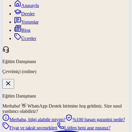
Anasayfa
Dersler
Yorumlar
Blog
Ücretler
Eğitim Danışmanı
Çevrimiçi (online)
Eğitim Danışmanı
Merhaba! 👋
WhatsApp Destek
birimine hoş geldiniz. Size nasıl
yardımcı olabiliriz?
Merhaba, bilgi alabilir miyim?
%100 başarı garantisi nedir?
Fiyat ve taksit seçenekleri
Lütfen beni arar mısınız?