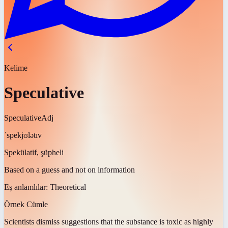
Kelime
Speculative
Speculative
Adj
ˈspekjʊlətɪv
Spekülatif, şüpheli
Based on a guess and not on information
Eş anlamlılar:
Theoretical
Örnek Cümle
Scientists dismiss suggestions that the substance is toxic as highly