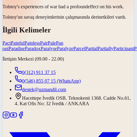
Tolstoy's experiences of war had a
profound
effect on his work.
Tolstoy'un savaş deneyimlerinin çalışmasında
derin
etkileri vardı.
İlgili Kelimeler
Pact
Painful
Painless
Pair
Pale
Pan
out
Paradise
Paradox
Paralyse
Paralyze
Parcel
Partial
Partially
Participant
P
İletişim Merkezi (09.00 - 22.00)
0(312) 911 37 15
0(546) 855 07 15
(WhatsApp)
destek@uzmandil.com
Hacettepe İvedik OSB. Teknokenti 1368. Cadde No.61,
4. Kat Ofis No: 32 İvedik / ANKARA