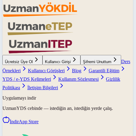
Ders
Ücretsiz Üye Ol
Kullanıcı Girişi
Şifremi Unuttum
Örnekleri
Kullanıcı Görüşleri
Blog
Garantili Eğitim
YDS / e-YDS Kelimeleri
Kullanım Sözleşmesi
Gizlilik
Politikası
İletişim Bilgileri
Uygulamayı indir
UzmanYDS
cebinde — istediğin an, istediğin yerde çalış.
İndir
App Store