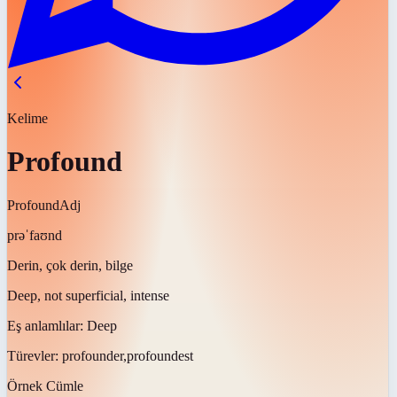
Kelime
Profound
Profound
Adj
prəˈfaʊnd
Derin, çok derin, bilge
Deep, not superficial, intense
Eş anlamlılar:
Deep
Türevler:
profounder,profoundest
Örnek Cümle