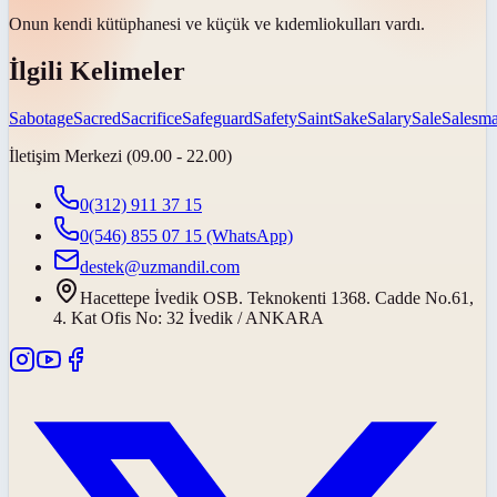
Onun kendi kütüphanesi ve küçük ve
kıdemli
okulları vardı.
İlgili Kelimeler
Sabotage
Sacred
Sacrifice
Safeguard
Safety
Saint
Sake
Salary
Sale
Salesm
İletişim Merkezi (09.00 - 22.00)
0(312) 911 37 15
0(546) 855 07 15
(WhatsApp)
destek@uzmandil.com
Hacettepe İvedik OSB. Teknokenti 1368. Cadde No.61,
4. Kat Ofis No: 32 İvedik / ANKARA