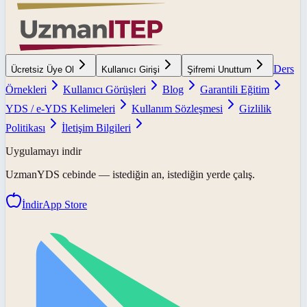
Ders
Ücretsiz Üye Ol
Kullanıcı Girişi
Şifremi Unuttum
Örnekleri
Kullanıcı Görüşleri
Blog
Garantili Eğitim
YDS / e-YDS Kelimeleri
Kullanım Sözleşmesi
Gizlilik
Politikası
İletişim Bilgileri
Uygulamayı indir
UzmanYDS
cebinde — istediğin an, istediğin yerde çalış.
İndir
App Store