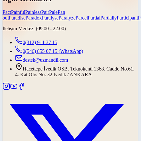
Pact
Painful
Painless
Pair
Pale
Pan
out
Paradise
Paradox
Paralyse
Paralyze
Parcel
Partial
Partially
Participant
P
İletişim Merkezi (09.00 - 22.00)
0(312) 911 37 15
0(546) 855 07 15
(WhatsApp)
destek@uzmandil.com
Hacettepe İvedik OSB. Teknokenti 1368. Cadde No.61,
4. Kat Ofis No: 32 İvedik / ANKARA