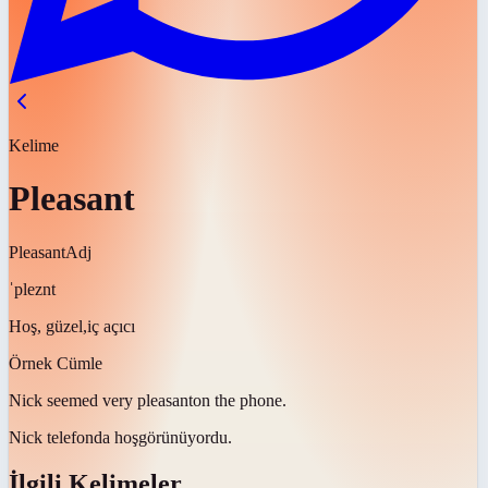
Kelime
Pleasant
Pleasant
Adj
ˈpleznt
Hoş, güzel,iç açıcı
Örnek Cümle
Nick seemed very
pleasant
on the phone.
Nick telefonda
hoş
görünüyordu.
İlgili Kelimeler