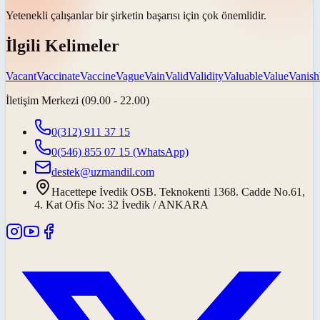
Yetenekli çalışanlar bir şirketin başarısı için
çok önemlidir
.
İlgili Kelimeler
Vacant
Vaccinate
Vaccine
Vague
Vain
Valid
Validity
Valuable
Value
Vanish
İletişim Merkezi (09.00 - 22.00)
0(312) 911 37 15
0(546) 855 07 15
(WhatsApp)
destek@uzmandil.com
Hacettepe İvedik OSB. Teknokenti 1368. Cadde No.61,
4. Kat Ofis No: 32 İvedik / ANKARA