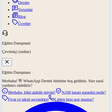
Dersler
Yorumlar
Blog
Ücretler
Eğitim Danışmanı
Çevrimiçi (online)
Eğitim Danışmanı
Merhaba! 👋
WhatsApp Destek
birimine hoş geldiniz. Size nasıl
yardımcı olabiliriz?
Merhaba, bilgi alabilir miyim?
%100 başarı garantisi nedir?
Fiyat ve taksit seçenekleri
Lütfen beni arar mısınız?