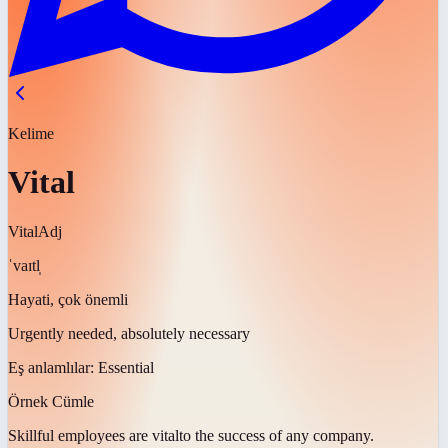
Kelime
Vital
Vital
Adj
ˈvaɪtl̩
Hayati, çok önemli
Urgently needed, absolutely necessary
Eş anlamlılar:
Essential
Örnek Cümle
Skillful employees are
vital
to the success of any company.