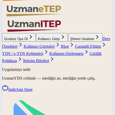
Ders
Ücretsiz Üye Ol
Kullanıcı Girişi
Şifremi Unuttum
Örnekleri
Kullanıcı Görüşleri
Blog
Garantili Eğitim
YDS / e-YDS Kelimeleri
Kullanım Sözleşmesi
Gizlilik
Politikası
İletişim Bilgileri
Uygulamayı indir
UzmanYDS
cebinde — istediğin an, istediğin yerde çalış.
İndir
App Store