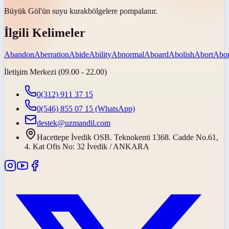
Büyük Göl'ün suyu
kurak
bölgelere pompalanır.
İlgili Kelimeler
Abandon
Aberration
Abide
Ability
Abnormal
Aboard
Abolish
Abort
Abor
İletişim Merkezi (09.00 - 22.00)
0(312) 911 37 15
0(546) 855 07 15
(WhatsApp)
destek@uzmandil.com
Hacettepe İvedik OSB. Teknokenti 1368. Cadde No.61,
4. Kat Ofis No: 32 İvedik / ANKARA