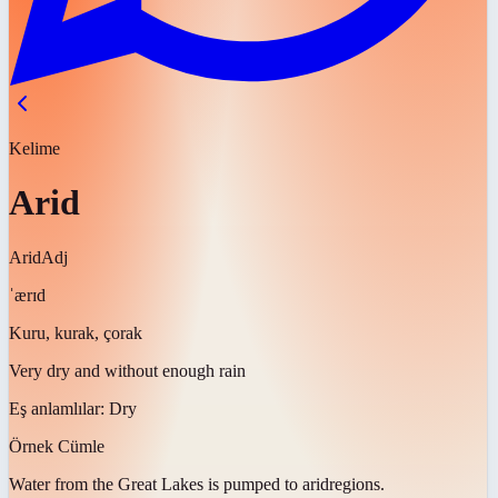
Kelime
Arid
Arid
Adj
ˈærɪd
Kuru, kurak, çorak
Very dry and without enough rain
Eş anlamlılar:
Dry
Örnek Cümle
Water from the Great Lakes is pumped to
arid
regions.