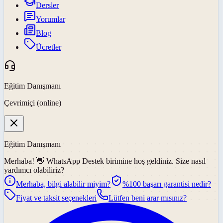
Dersler
Yorumlar
Blog
Ücretler
Eğitim Danışmanı
Çevrimiçi (online)
Eğitim Danışmanı
Merhaba! 👋
WhatsApp Destek
birimine hoş geldiniz. Size nasıl
yardımcı olabiliriz?
Merhaba, bilgi alabilir miyim?
%100 başarı garantisi nedir?
Fiyat ve taksit seçenekleri
Lütfen beni arar mısınız?