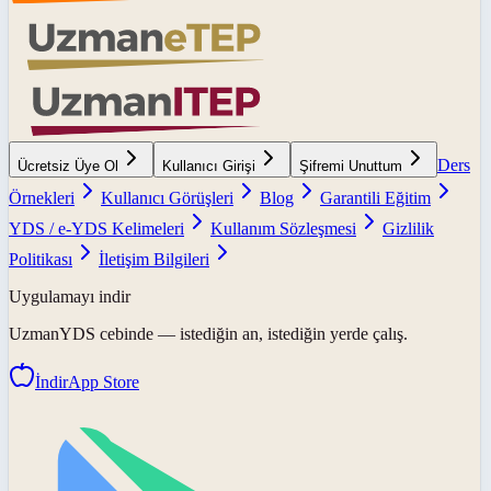
Ders
Ücretsiz Üye Ol
Kullanıcı Girişi
Şifremi Unuttum
Örnekleri
Kullanıcı Görüşleri
Blog
Garantili Eğitim
YDS / e-YDS Kelimeleri
Kullanım Sözleşmesi
Gizlilik
Politikası
İletişim Bilgileri
Uygulamayı indir
UzmanYDS
cebinde — istediğin an, istediğin yerde çalış.
İndir
App Store