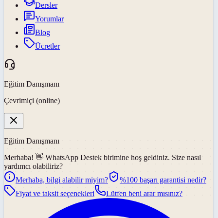
Dersler
Yorumlar
Blog
Ücretler
Eğitim Danışmanı
Çevrimiçi (online)
Eğitim Danışmanı
Merhaba! 👋
WhatsApp Destek
birimine hoş geldiniz. Size nasıl
yardımcı olabiliriz?
Merhaba, bilgi alabilir miyim?
%100 başarı garantisi nedir?
Fiyat ve taksit seçenekleri
Lütfen beni arar mısınız?