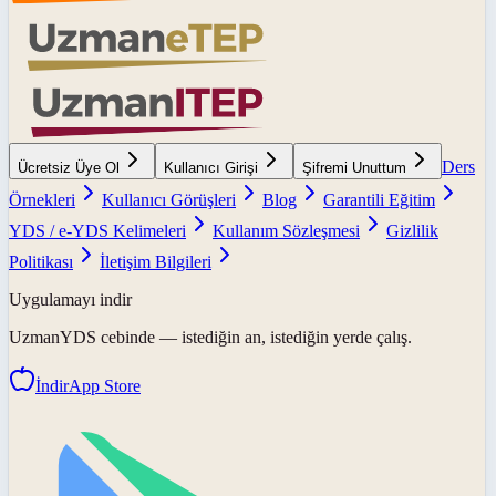
Ders
Ücretsiz Üye Ol
Kullanıcı Girişi
Şifremi Unuttum
Örnekleri
Kullanıcı Görüşleri
Blog
Garantili Eğitim
YDS / e-YDS Kelimeleri
Kullanım Sözleşmesi
Gizlilik
Politikası
İletişim Bilgileri
Uygulamayı indir
UzmanYDS
cebinde — istediğin an, istediğin yerde çalış.
İndir
App Store