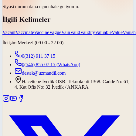
Siyasi durum daha
uçucu
hale geliyordu.
İlgili Kelimeler
Vacant
Vaccinate
Vaccine
Vague
Vain
Valid
Validity
Valuable
Value
Vanish
İletişim Merkezi (09.00 - 22.00)
0(312) 911 37 15
0(546) 855 07 15
(WhatsApp)
destek@uzmandil.com
Hacettepe İvedik OSB. Teknokenti 1368. Cadde No.61,
4. Kat Ofis No: 32 İvedik / ANKARA