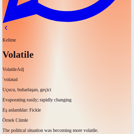
Kelime
Volatile
Volatile
Adj
ˈvɒlətaɪl
Uçucu, buharlaşan, geçici
Evaporating easily; rapidly changing
Eş anlamlılar:
Fickle
Örnek Cümle
The political situation was becoming more
volatile
.