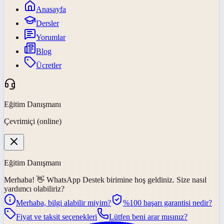
Anasayfa
Dersler
Yorumlar
Blog
Ücretler
Eğitim Danışmanı
Çevrimiçi (online)
Eğitim Danışmanı
Merhaba! 👋
WhatsApp Destek
birimine hoş geldiniz. Size nasıl
yardımcı olabiliriz?
Merhaba, bilgi alabilir miyim?
%100 başarı garantisi nedir?
Fiyat ve taksit seçenekleri
Lütfen beni arar mısınız?