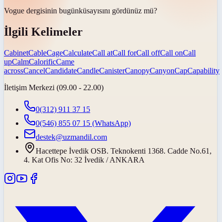
Vogue dergisinin
bugünkü
sayısını gördünüz mü?
İlgili Kelimeler
Cabinet
Cable
Cage
Calculate
Call at
Call for
Call off
Call on
Call
up
Calm
Calorific
Came
across
Cancel
Candidate
Candle
Canister
Canopy
Canyon
Cap
Capability
İletişim Merkezi (09.00 - 22.00)
0(312) 911 37 15
0(546) 855 07 15
(WhatsApp)
destek@uzmandil.com
Hacettepe İvedik OSB. Teknokenti 1368. Cadde No.61,
4. Kat Ofis No: 32 İvedik / ANKARA