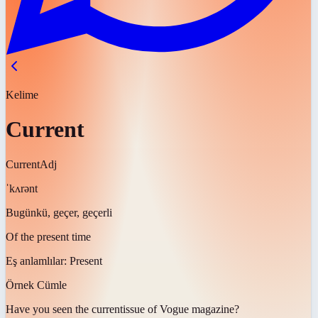
Kelime
Current
Current
Adj
ˈkʌrənt
Bugünkü, geçer, geçerli
Of the present time
Eş anlamlılar:
Present
Örnek Cümle
Have you seen the
current
issue of Vogue magazine?