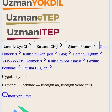
Ders
Ücretsiz Üye Ol
Kullanıcı Girişi
Şifremi Unuttum
Örnekleri
Kullanıcı Görüşleri
Blog
Garantili Eğitim
YDS / e-YDS Kelimeleri
Kullanım Sözleşmesi
Gizlilik
Politikası
İletişim Bilgileri
Uygulamayı indir
UzmanYDS
cebinde — istediğin an, istediğin yerde çalış.
İndir
App Store