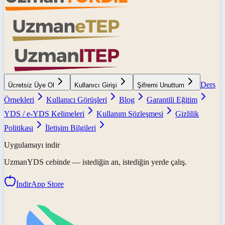
Ders
Ücretsiz Üye Ol
Kullanıcı Girişi
Şifremi Unuttum
Örnekleri
Kullanıcı Görüşleri
Blog
Garantili Eğitim
YDS / e-YDS Kelimeleri
Kullanım Sözleşmesi
Gizlilik
Politikası
İletişim Bilgileri
Uygulamayı indir
UzmanYDS
cebinde — istediğin an, istediğin yerde çalış.
İndir
App Store