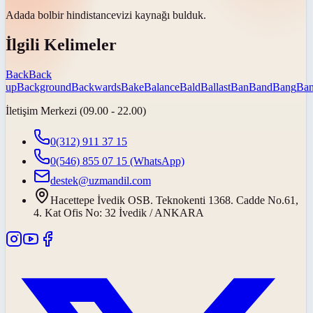
Adada
bol
bir hindistancevizi kaynağı bulduk.
İlgili Kelimeler
Back
Back
up
Background
Backwards
Bake
Balance
Bald
Ballast
Ban
Band
Bang
Ban
İletişim Merkezi (09.00 - 22.00)
0(312) 911 37 15
0(546) 855 07 15
(WhatsApp)
destek@uzmandil.com
Hacettepe İvedik OSB. Teknokenti 1368. Cadde No.61,
4. Kat Ofis No: 32 İvedik / ANKARA