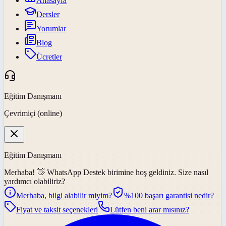
Anasayfa
Dersler
Yorumlar
Blog
Ücretler
Eğitim Danışmanı
Çevrimiçi (online)
Eğitim Danışmanı
Merhaba! 👋
WhatsApp Destek
birimine hoş geldiniz. Size nasıl
yardımcı olabiliriz?
Merhaba, bilgi alabilir miyim?
%100 başarı garantisi nedir?
Fiyat ve taksit seçenekleri
Lütfen beni arar mısınız?