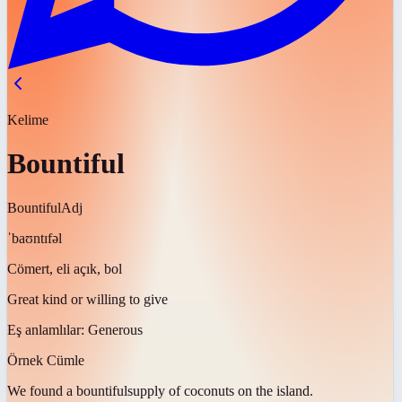
Kelime
Bountiful
Bountiful
Adj
ˈbaʊntɪfəl
Cömert, eli açık, bol
Great kind or willing to give
Eş anlamlılar:
Generous
Örnek Cümle
We found a
bountiful
supply of coconuts on the island.