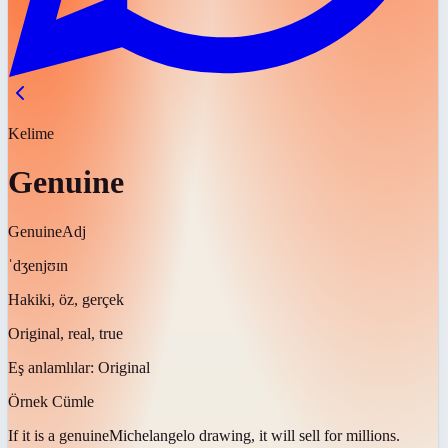
Kelime
Genuine
Genuine
Adj
ˈdʒenjʊɪn
Hakiki, öz, gerçek
Original, real, true
Eş anlamlılar:
Original
Örnek Cümle
If it is a
genuine
Michelangelo drawing, it will sell for millions.