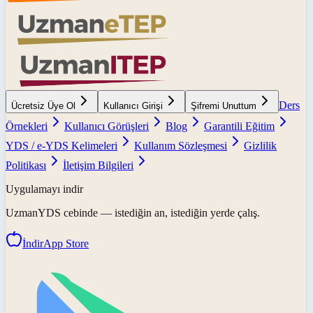
Ders
Ücretsiz Üye Ol
Kullanıcı Girişi
Şifremi Unuttum
Örnekleri
Kullanıcı Görüşleri
Blog
Garantili Eğitim
YDS / e-YDS Kelimeleri
Kullanım Sözleşmesi
Gizlilik
Politikası
İletişim Bilgileri
Uygulamayı indir
UzmanYDS
cebinde — istediğin an, istediğin yerde çalış.
İndir
App Store