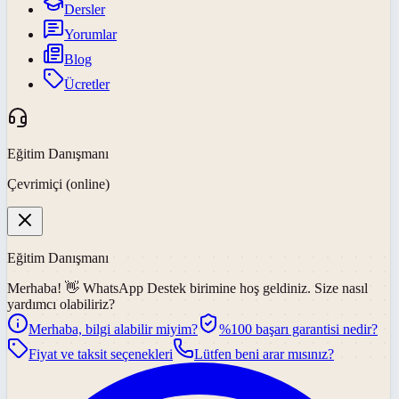
Dersler
Yorumlar
Blog
Ücretler
Eğitim Danışmanı
Çevrimiçi (online)
Eğitim Danışmanı
Merhaba! 👋
WhatsApp Destek
birimine hoş geldiniz. Size nasıl
yardımcı olabiliriz?
Merhaba, bilgi alabilir miyim?
%100 başarı garantisi nedir?
Fiyat ve taksit seçenekleri
Lütfen beni arar mısınız?