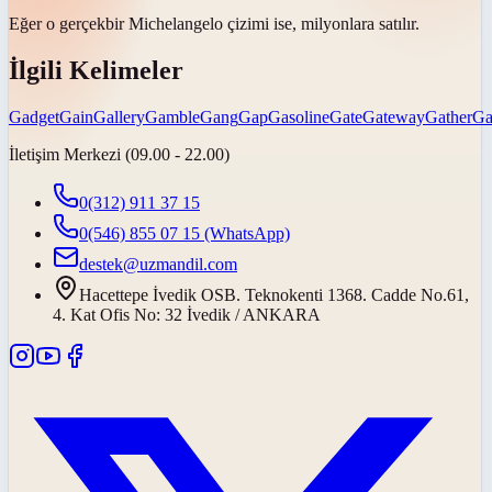
Eğer o
gerçek
bir Michelangelo çizimi ise, milyonlara satılır.
İlgili Kelimeler
Gadget
Gain
Gallery
Gamble
Gang
Gap
Gasoline
Gate
Gateway
Gather
Ga
İletişim Merkezi (09.00 - 22.00)
0(312) 911 37 15
0(546) 855 07 15
(WhatsApp)
destek@uzmandil.com
Hacettepe İvedik OSB. Teknokenti 1368. Cadde No.61,
4. Kat Ofis No: 32 İvedik / ANKARA