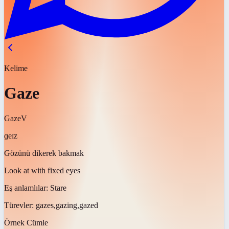
Kelime
Gaze
Gaze
V
ɡeɪz
Gözünü dikerek bakmak
Look at with fixed eyes
Eş anlamlılar:
Stare
Türevler:
gazes,gazing,gazed
Örnek Cümle