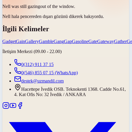
Nell was still
gazing
out of the window.
Nell hala pencereden dışarı
gözünü dikerek bakıyordu
.
İlgili Kelimeler
Gadget
Gain
Gallery
Gamble
Gang
Gap
Gasoline
Gate
Gateway
Gather
Ge
İletişim Merkezi (09.00 - 22.00)
0(312) 911 37 15
0(546) 855 07 15
(WhatsApp)
destek@uzmandil.com
Hacettepe İvedik OSB. Teknokenti 1368. Cadde No.61,
4. Kat Ofis No: 32 İvedik / ANKARA