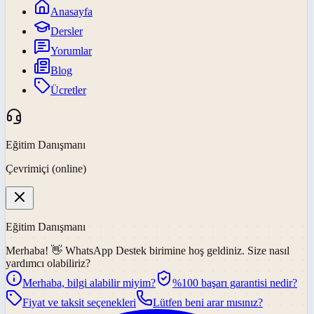
Anasayfa
Dersler
Yorumlar
Blog
Ücretler
Eğitim Danışmanı
Çevrimiçi (online)
Eğitim Danışmanı
Merhaba! 👋
WhatsApp Destek
birimine hoş geldiniz. Size nasıl
yardımcı olabiliriz?
Merhaba, bilgi alabilir miyim?
%100 başarı garantisi nedir?
Fiyat ve taksit seçenekleri
Lütfen beni arar mısınız?