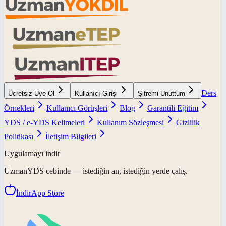
Ders
Ücretsiz Üye Ol
Kullanıcı Girişi
Şifremi Unuttum
Örnekleri
Kullanıcı Görüşleri
Blog
Garantili Eğitim
YDS / e-YDS Kelimeleri
Kullanım Sözleşmesi
Gizlilik
Politikası
İletişim Bilgileri
Uygulamayı indir
UzmanYDS
cebinde — istediğin an, istediğin yerde çalış.
İndir
App Store