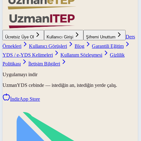
Ders
Ücretsiz Üye Ol
Kullanıcı Girişi
Şifremi Unuttum
Örnekleri
Kullanıcı Görüşleri
Blog
Garantili Eğitim
YDS / e-YDS Kelimeleri
Kullanım Sözleşmesi
Gizlilik
Politikası
İletişim Bilgileri
Uygulamayı indir
UzmanYDS
cebinde — istediğin an, istediğin yerde çalış.
İndir
App Store