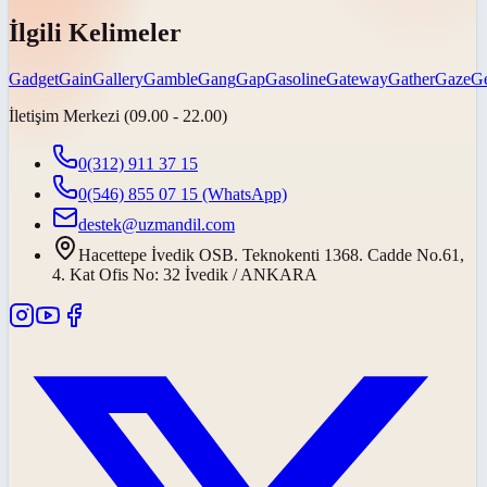
İlgili Kelimeler
Gadget
Gain
Gallery
Gamble
Gang
Gap
Gasoline
Gateway
Gather
Gaze
G
İletişim Merkezi (09.00 - 22.00)
0(312) 911 37 15
0(546) 855 07 15
(WhatsApp)
destek@uzmandil.com
Hacettepe İvedik OSB. Teknokenti 1368. Cadde No.61,
4. Kat Ofis No: 32 İvedik / ANKARA