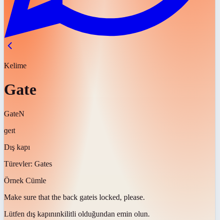
Kelime
Gate
Gate
N
ɡeɪt
Dış kapı
Türevler:
Gates
Örnek Cümle
Make sure that the back
gate
is locked, please.
Lütfen
dış kapının
kilitli olduğundan emin olun.