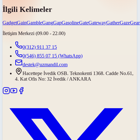
İlgili Kelimeler
Gadget
Gain
Gamble
Gang
Gap
Gasoline
Gate
Gateway
Gather
Gaze
Gear
İletişim Merkezi (09.00 - 22.00)
0(312) 911 37 15
0(546) 855 07 15
(WhatsApp)
destek@uzmandil.com
Hacettepe İvedik OSB. Teknokenti 1368. Cadde No.61,
4. Kat Ofis No: 32 İvedik / ANKARA