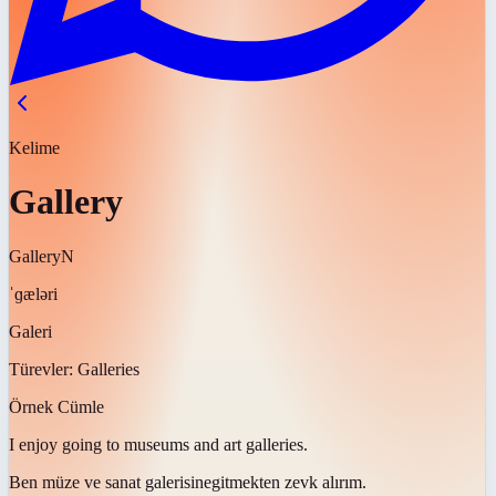
Kelime
Gallery
Gallery
N
ˈɡæləri
Galeri
Türevler:
Galleries
Örnek Cümle
I enjoy going to museums and art
galleries
.
Ben müze ve sanat
galerisine
gitmekten zevk alırım.