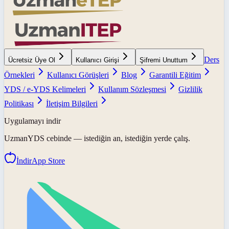
Ders
Ücretsiz Üye Ol
Kullanıcı Girişi
Şifremi Unuttum
Örnekleri
Kullanıcı Görüşleri
Blog
Garantili Eğitim
YDS / e-YDS Kelimeleri
Kullanım Sözleşmesi
Gizlilik
Politikası
İletişim Bilgileri
Uygulamayı indir
UzmanYDS
cebinde — istediğin an, istediğin yerde çalış.
İndir
App Store