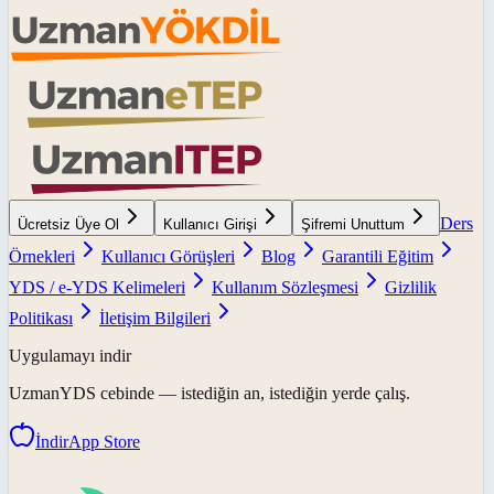
Ders
Ücretsiz Üye Ol
Kullanıcı Girişi
Şifremi Unuttum
Örnekleri
Kullanıcı Görüşleri
Blog
Garantili Eğitim
YDS / e-YDS Kelimeleri
Kullanım Sözleşmesi
Gizlilik
Politikası
İletişim Bilgileri
Uygulamayı indir
UzmanYDS
cebinde — istediğin an, istediğin yerde çalış.
İndir
App Store