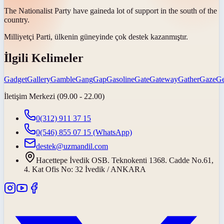
The Nationalist Party have
gained
a lot of support in the south of the
country.
Milliyetçi Parti, ülkenin güneyinde çok destek
kazanmıştır
.
İlgili Kelimeler
Gadget
Gallery
Gamble
Gang
Gap
Gasoline
Gate
Gateway
Gather
Gaze
Ge
İletişim Merkezi (09.00 - 22.00)
0(312) 911 37 15
0(546) 855 07 15
(WhatsApp)
destek@uzmandil.com
Hacettepe İvedik OSB. Teknokenti 1368. Cadde No.61,
4. Kat Ofis No: 32 İvedik / ANKARA