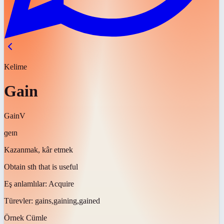
Kelime
Gain
Gain
V
ɡeɪn
Kazanmak, kâr etmek
Obtain sth that is useful
Eş anlamlılar:
Acquire
Türevler:
gains,gaining,gained
Örnek Cümle