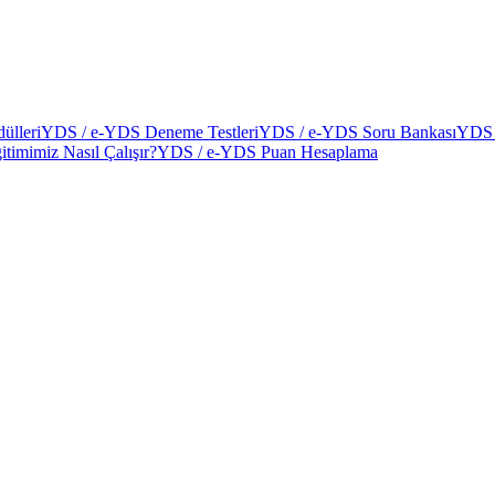
ülleri
YDS / e-YDS Deneme Testleri
YDS / e-YDS Soru Bankası
YDS 
itimimiz Nasıl Çalışır?
YDS / e-YDS Puan Hesaplama