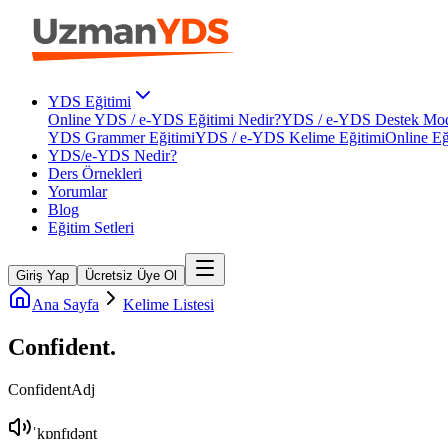
YDS Eğitimi
Online YDS / e-YDS Eğitimi Nedir?
YDS / e-YDS Destek Mod
YDS Grammer Eğitimi
YDS / e-YDS Kelime Eğitimi
Online Eğ
YDS/e-YDS Nedir?
Ders Örnekleri
Yorumlar
Blog
Eğitim Setleri
Giriş Yap
Ücretsiz Üye Ol
Ana Sayfa
Kelime Listesi
Confident
.
Confident
Adj
ˈkɒnfɪdənt