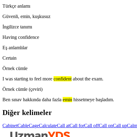
Türkçe anlamı
Güvenli, emin, kuşkusuz
İngilizce tanımı
Having confidence
Eş anlamlılar
Certain
Örnek cümle
I was starting to feel more
confident
about the exam.
Örnek cümle (çeviri)
Ben sınav hakkında daha fazla
emin
hissetmeye başladım.
Diğer kelimeler
Cabinet
Cable
Cage
Calculate
Call at
Call for
Call off
Call on
Call up
Cal