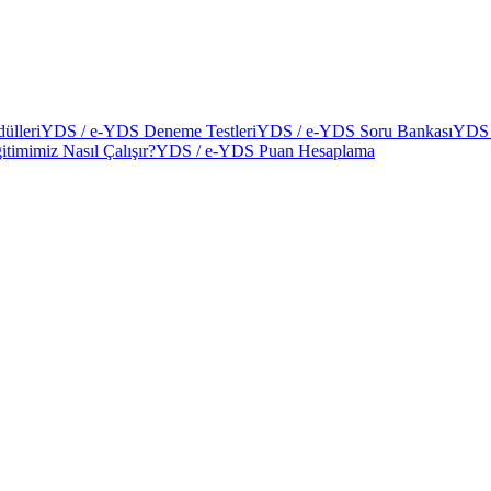
ülleri
YDS / e-YDS Deneme Testleri
YDS / e-YDS Soru Bankası
YDS 
itimimiz Nasıl Çalışır?
YDS / e-YDS Puan Hesaplama