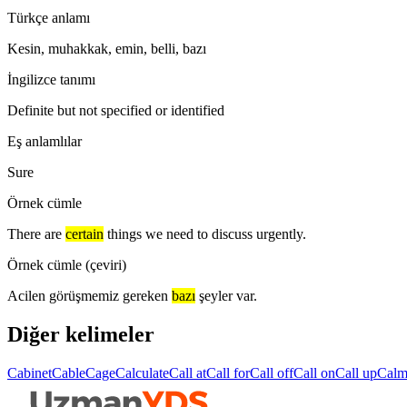
Türkçe anlamı
Kesin, muhakkak, emin, belli, bazı
İngilizce tanımı
Definite but not specified or identified
Eş anlamlılar
Sure
Örnek cümle
There are
certain
things we need to discuss urgently.
Örnek cümle (çeviri)
Acilen görüşmemiz gereken
bazı
şeyler var.
Diğer kelimeler
Cabinet
Cable
Cage
Calculate
Call at
Call for
Call off
Call on
Call up
Cal