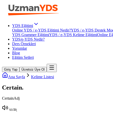
YDS Eğitimi
Online YDS / e-YDS Eğitimi Nedir?
YDS / e-YDS Destek Mod
YDS Grammer Eğitimi
YDS / e-YDS Kelime Eğitimi
Online Eğ
YDS/e-YDS Nedir?
Ders Örnekleri
Yorumlar
Blog
Eğitim Setleri
Giriş Yap
Ücretsiz Üye Ol
Ana Sayfa
Kelime Listesi
Certain
.
Certain
Adj
ˈsɜːtn̩