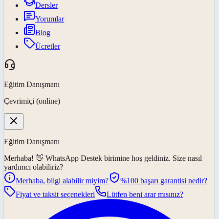
Dersler
Yorumlar
Blog
Ücretler
Eğitim Danışmanı
Çevrimiçi (online)
Eğitim Danışmanı
Merhaba! 👋
WhatsApp Destek
birimine hoş geldiniz. Size nasıl
yardımcı olabiliriz?
Merhaba, bilgi alabilir miyim?
%100 başarı garantisi nedir?
Fiyat ve taksit seçenekleri
Lütfen beni arar mısınız?