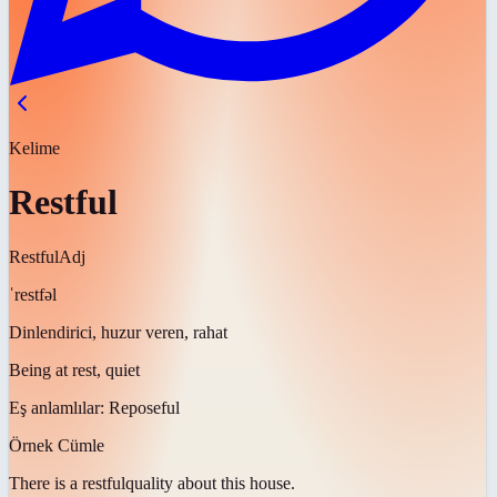
Kelime
Restful
Restful
Adj
ˈrestfəl
Dinlendirici, huzur veren, rahat
Being at rest, quiet
Eş anlamlılar:
Reposeful
Örnek Cümle
There is a
restful
quality about this house.