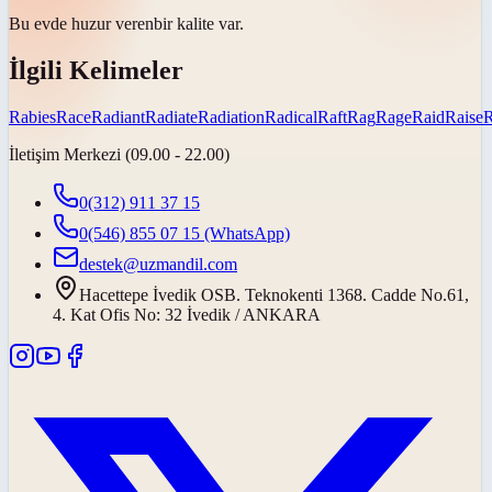
Bu evde
huzur veren
bir kalite var.
İlgili Kelimeler
Rabies
Race
Radiant
Radiate
Radiation
Radical
Raft
Rag
Rage
Raid
Raise
İletişim Merkezi (09.00 - 22.00)
0(312) 911 37 15
0(546) 855 07 15
(WhatsApp)
destek@uzmandil.com
Hacettepe İvedik OSB. Teknokenti 1368. Cadde No.61,
4. Kat Ofis No: 32 İvedik / ANKARA