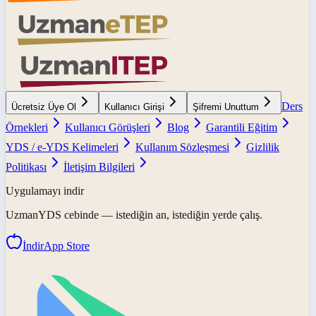
Ders
Ücretsiz Üye Ol
Kullanıcı Girişi
Şifremi Unuttum
Örnekleri
Kullanıcı Görüşleri
Blog
Garantili Eğitim
YDS / e-YDS Kelimeleri
Kullanım Sözleşmesi
Gizlilik
Politikası
İletişim Bilgileri
Uygulamayı indir
UzmanYDS
cebinde — istediğin an, istediğin yerde çalış.
İndir
App Store