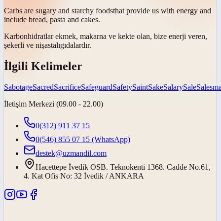
Carbs are sugary and
starchy foods
that provide us with energy and
include bread, pasta and cakes.
Karbonhidratlar ekmek, makarna ve kekte olan, bize enerji veren,
şekerli ve
nişastalı
gıdalardır.
İlgili Kelimeler
Sabotage
Sacred
Sacrifice
Safeguard
Safety
Saint
Sake
Salary
Sale
Salesm
İletişim Merkezi (09.00 - 22.00)
0(312) 911 37 15
0(546) 855 07 15
(WhatsApp)
destek@uzmandil.com
Hacettepe İvedik OSB. Teknokenti 1368. Cadde No.61,
4. Kat Ofis No: 32 İvedik / ANKARA