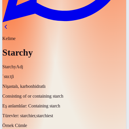
Kelime
Starchy
Starchy
Adj
ˈstɑːtʃi
Nişastalı, karbonhidratlı
Consisting of or containing starch
Eş anlamlılar:
Containing starch
Türevler:
starchier,starchiest
Örnek Cümle