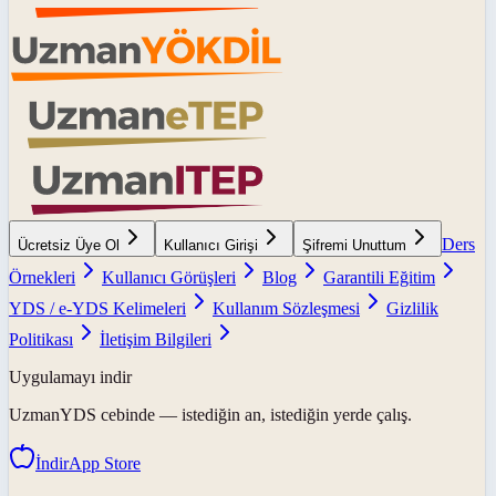
Ders
Ücretsiz Üye Ol
Kullanıcı Girişi
Şifremi Unuttum
Örnekleri
Kullanıcı Görüşleri
Blog
Garantili Eğitim
YDS / e-YDS Kelimeleri
Kullanım Sözleşmesi
Gizlilik
Politikası
İletişim Bilgileri
Uygulamayı indir
UzmanYDS
cebinde — istediğin an, istediğin yerde çalış.
İndir
App Store