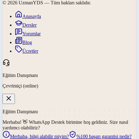
©
2026
UzmanYDS
— Tüm hakları saklıdır.
Anasayfa
Dersler
Yorumlar
Blog
Ücretler
Eğitim Danışmanı
Çevrimiçi (online)
Eğitim Danışmanı
Merhaba! 👋
WhatsApp Destek
birimine hoş geldiniz. Size nasıl
yardımcı olabiliriz?
Merhaba, bilgi alabilir miyim?
%100 başarı garantisi nedir?