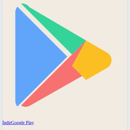
İndir
Google Play