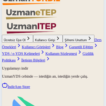
Ders
Ücretsiz Üye Ol
Kullanıcı Girişi
Şifremi Unuttum
Örnekleri
Kullanıcı Görüşleri
Blog
Garantili Eğitim
YDS / e-YDS Kelimeleri
Kullanım Sözleşmesi
Gizlilik
Politikası
İletişim Bilgileri
Uygulamayı indir
UzmanYDS
cebinde — istediğin an, istediğin yerde çalış.
İndir
App Store