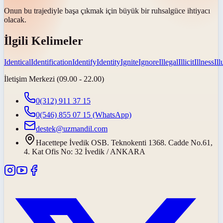
Onun bu trajediyle başa çıkmak için büyük bir
ruhsal
güce ihtiyacı
olacak.
İlgili Kelimeler
Identical
Identification
Identify
Identity
Ignite
Ignore
Illegal
Illicit
Illness
Il
İletişim Merkezi (09.00 - 22.00)
0(312) 911 37 15
0(546) 855 07 15
(WhatsApp)
destek@uzmandil.com
Hacettepe İvedik OSB. Teknokenti 1368. Cadde No.61,
4. Kat Ofis No: 32 İvedik / ANKARA