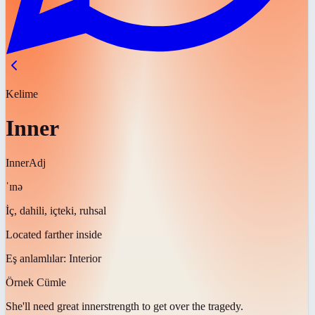
Kelime
Inner
Inner
Adj
ˈɪnə
İç, dahili, içteki, ruhsal
Located farther inside
Eş anlamlılar:
Interior
Örnek Cümle
She'll need great
inner
strength to get over the tragedy.