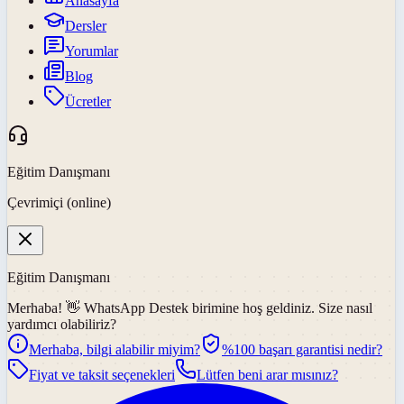
Anasayfa
Dersler
Yorumlar
Blog
Ücretler
Eğitim Danışmanı
Çevrimiçi (online)
Eğitim Danışmanı
Merhaba! 👋
WhatsApp Destek
birimine hoş geldiniz. Size nasıl
yardımcı olabiliriz?
Merhaba, bilgi alabilir miyim?
%100 başarı garantisi nedir?
Fiyat ve taksit seçenekleri
Lütfen beni arar mısınız?