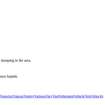
 dumping in the area.
nya başlattı.
Vaporize
Vapour
Variety
Various
Vary
Vast
Vehement
Vehicle
Vein
Velocity