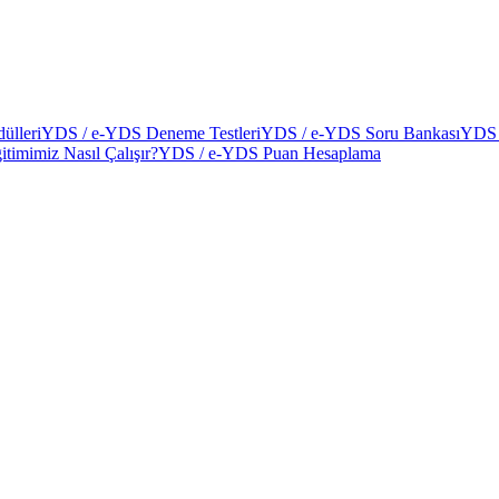
ülleri
YDS / e-YDS Deneme Testleri
YDS / e-YDS Soru Bankası
YDS 
itimimiz Nasıl Çalışır?
YDS / e-YDS Puan Hesaplama