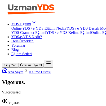
YDS Eğitimi
Online YDS / e-YDS Eğitimi Nedir?
YDS / e-YDS Destek Mod
YDS Grammer Eğitimi
YDS / e-YDS Kelime Eğitimi
Online Eğ
YDS/e-YDS Nedir?
Ders Örnekleri
Yorumlar
Blog
Eğitim Setleri
Giriş Yap
Ücretsiz Üye Ol
Ana Sayfa
Kelime Listesi
Vigorous
.
Vigorous
Adj
ˈvɪɡərəs