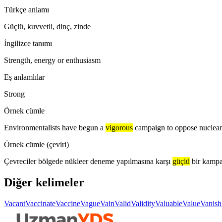
Türkçe anlamı
Güçlü, kuvvetli, dinç, zinde
İngilizce tanımı
Strength, energy or enthusiasm
Eş anlamlılar
Strong
Örnek cümle
Environmentalists have begun a
vigorous
campaign to oppose nuclear
Örnek cümle (çeviri)
Çevreciler bölgede nükleer deneme yapılmasına karşı
güçlü
bir kampa
Diğer kelimeler
Vacant
Vaccinate
Vaccine
Vague
Vain
Valid
Validity
Valuable
Value
Vanish