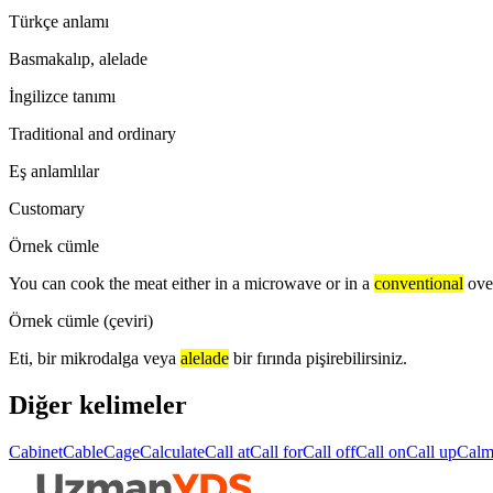
Türkçe anlamı
Basmakalıp, alelade
İngilizce tanımı
Traditional and ordinary
Eş anlamlılar
Customary
Örnek cümle
You can cook the meat either in a microwave or in a
conventional
ove
Örnek cümle (çeviri)
Eti, bir mikrodalga veya
alelade
bir fırında pişirebilirsiniz.
Diğer kelimeler
Cabinet
Cable
Cage
Calculate
Call at
Call for
Call off
Call on
Call up
Cal