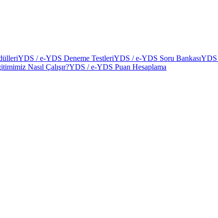
ülleri
YDS / e-YDS Deneme Testleri
YDS / e-YDS Soru Bankası
YDS 
itimimiz Nasıl Çalışır?
YDS / e-YDS Puan Hesaplama