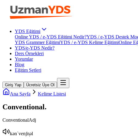
YDS Eğitimi
Online YDS / e-YDS Eğitimi Nedir?
YDS / e-YDS Destek Mod
YDS Grammer Eğitimi
YDS / e-YDS Kelime Eğitimi
Online Eğ
YDS/e-YDS Nedir?
Ders Örnekleri
Yorumlar
Blog
Eğitim Setleri
Giriş Yap
Ücretsiz Üye Ol
Ana Sayfa
Kelime Listesi
Conventional
.
Conventional
Adj
kənˈvenʃn̩əl