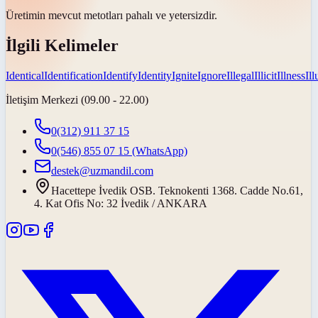
Üretimin mevcut metotları pahalı ve
yetersizdir
.
İlgili Kelimeler
Identical
Identification
Identify
Identity
Ignite
Ignore
Illegal
Illicit
Illness
Il
İletişim Merkezi (09.00 - 22.00)
0(312) 911 37 15
0(546) 855 07 15
(WhatsApp)
destek@uzmandil.com
Hacettepe İvedik OSB. Teknokenti 1368. Cadde No.61,
4. Kat Ofis No: 32 İvedik / ANKARA