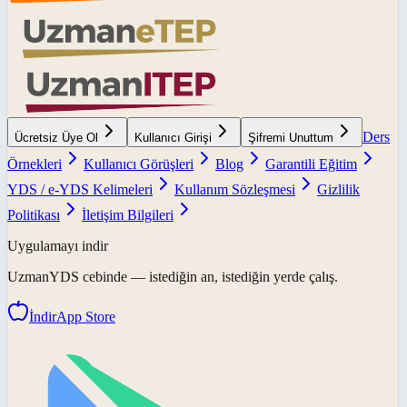
Ders
Ücretsiz Üye Ol
Kullanıcı Girişi
Şifremi Unuttum
Örnekleri
Kullanıcı Görüşleri
Blog
Garantili Eğitim
YDS / e-YDS Kelimeleri
Kullanım Sözleşmesi
Gizlilik
Politikası
İletişim Bilgileri
Uygulamayı indir
UzmanYDS
cebinde — istediğin an, istediğin yerde çalış.
İndir
App Store