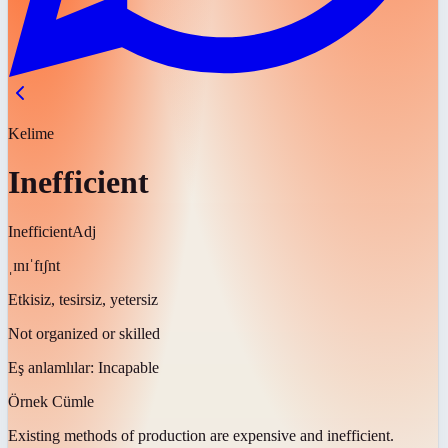
Kelime
Inefficient
Inefficient
Adj
ˌɪnɪˈfɪʃnt
Etkisiz, tesirsiz, yetersiz
Not organized or skilled
Eş anlamlılar:
Incapable
Örnek Cümle
Existing methods of production are expensive and
inefficient
.