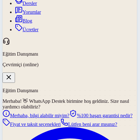
Dersler
Yorumlar
Blog
Ücretler
Eğitim Danışmanı
Çevrimiçi (online)
Eğitim Danışmanı
Merhaba! 👋
WhatsApp Destek
birimine hoş geldiniz. Size nasıl
yardımcı olabiliriz?
Merhaba, bilgi alabilir miyim?
%100 başarı garantisi nedir?
Fiyat ve taksit seçenekleri
Lütfen beni arar mısınız?