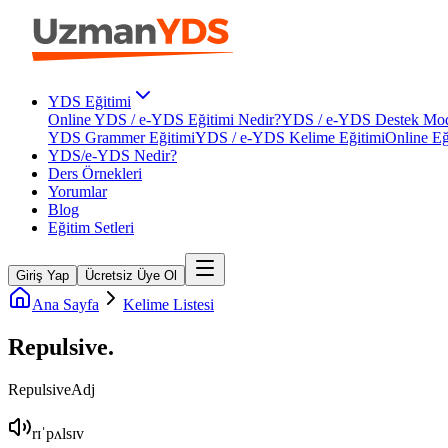
YDS Eğitimi
Online YDS / e-YDS Eğitimi Nedir?
YDS / e-YDS Destek Mod
YDS Grammer Eğitimi
YDS / e-YDS Kelime Eğitimi
Online Eğ
YDS/e-YDS Nedir?
Ders Örnekleri
Yorumlar
Blog
Eğitim Setleri
Giriş Yap
Ücretsiz Üye Ol
Ana Sayfa
Kelime Listesi
Repulsive
.
Repulsive
Adj
rɪˈpʌlsɪv