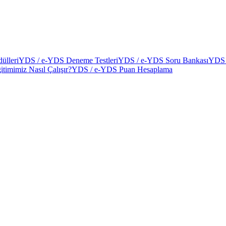
ülleri
YDS / e-YDS Deneme Testleri
YDS / e-YDS Soru Bankası
YDS 
itimimiz Nasıl Çalışır?
YDS / e-YDS Puan Hesaplama