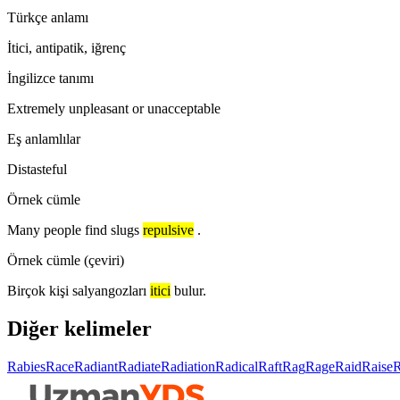
Türkçe anlamı
İtici, antipatik, iğrenç
İngilizce tanımı
Extremely unpleasant or unacceptable
Eş anlamlılar
Distasteful
Örnek cümle
Many people find slugs
repulsive
.
Örnek cümle (çeviri)
Birçok kişi salyangozları
itici
bulur.
Diğer kelimeler
Rabies
Race
Radiant
Radiate
Radiation
Radical
Raft
Rag
Rage
Raid
Raise