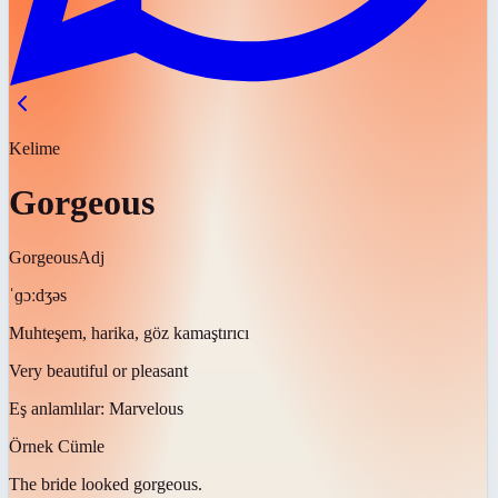
Kelime
Gorgeous
Gorgeous
Adj
ˈɡɔːdʒəs
Muhteşem, harika, göz kamaştırıcı
Very beautiful or pleasant
Eş anlamlılar:
Marvelous
Örnek Cümle
The bride looked
gorgeous
.