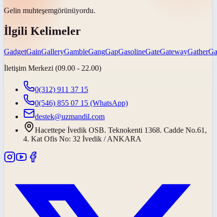
Gelin
muhteşem
görünüyordu.
İlgili Kelimeler
Gadget
Gain
Gallery
Gamble
Gang
Gap
Gasoline
Gate
Gateway
Gather
Ga
İletişim Merkezi (09.00 - 22.00)
0(312) 911 37 15
0(546) 855 07 15
(WhatsApp)
destek@uzmandil.com
Hacettepe İvedik OSB. Teknokenti 1368. Cadde No.61,
4. Kat Ofis No: 32 İvedik / ANKARA