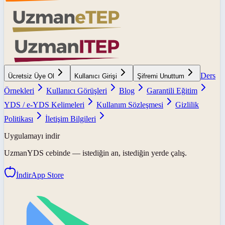
Ders
Ücretsiz Üye Ol
Kullanıcı Girişi
Şifremi Unuttum
Örnekleri
Kullanıcı Görüşleri
Blog
Garantili Eğitim
YDS / e-YDS Kelimeleri
Kullanım Sözleşmesi
Gizlilik
Politikası
İletişim Bilgileri
Uygulamayı indir
UzmanYDS
cebinde — istediğin an, istediğin yerde çalış.
İndir
App Store