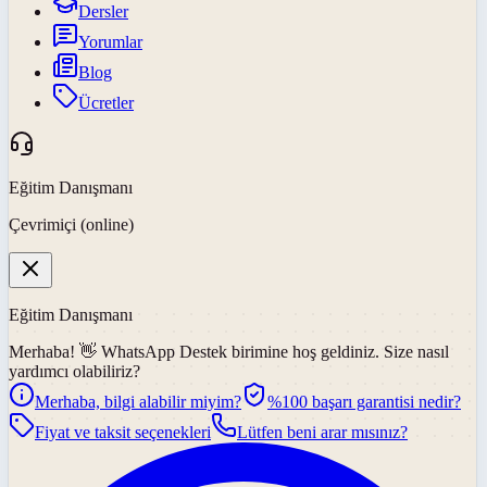
Dersler
Yorumlar
Blog
Ücretler
Eğitim Danışmanı
Çevrimiçi (online)
Eğitim Danışmanı
Merhaba! 👋
WhatsApp Destek
birimine hoş geldiniz. Size nasıl
yardımcı olabiliriz?
Merhaba, bilgi alabilir miyim?
%100 başarı garantisi nedir?
Fiyat ve taksit seçenekleri
Lütfen beni arar mısınız?