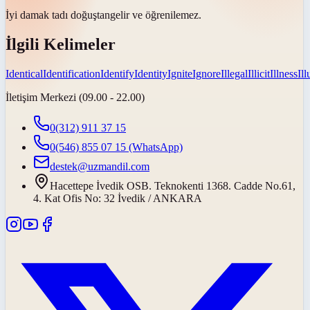
İyi damak tadı
doğuştan
gelir ve öğrenilemez.
İlgili Kelimeler
Identical
Identification
Identify
Identity
Ignite
Ignore
Illegal
Illicit
Illness
Il
İletişim Merkezi (09.00 - 22.00)
0(312) 911 37 15
0(546) 855 07 15
(WhatsApp)
destek@uzmandil.com
Hacettepe İvedik OSB. Teknokenti 1368. Cadde No.61,
4. Kat Ofis No: 32 İvedik / ANKARA