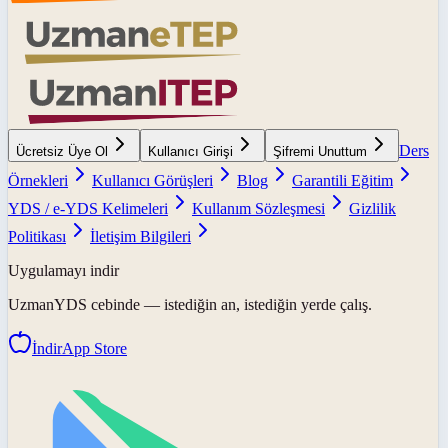
Ders
Ücretsiz Üye Ol
Kullanıcı Girişi
Şifremi Unuttum
Örnekleri
Kullanıcı Görüşleri
Blog
Garantili Eğitim
YDS / e-YDS Kelimeleri
Kullanım Sözleşmesi
Gizlilik
Politikası
İletişim Bilgileri
Uygulamayı indir
UzmanYDS
cebinde — istediğin an, istediğin yerde çalış.
İndir
App Store