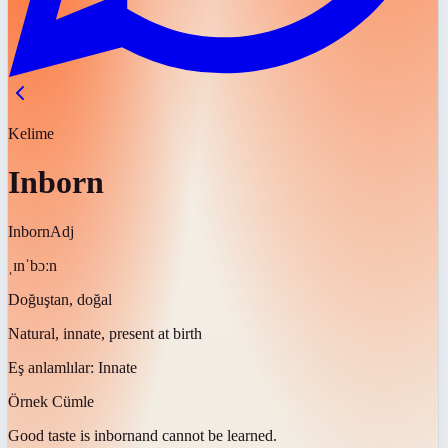
Kelime
Inborn
Inborn
Adj
ˌɪnˈbɔːn
Doğuştan, doğal
Natural, innate, present at birth
Eş anlamlılar:
Innate
Örnek Cümle
Good taste is
inborn
and cannot be learned.