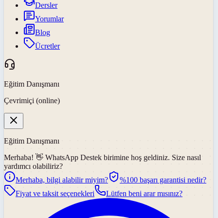
Dersler
Yorumlar
Blog
Ücretler
Eğitim Danışmanı
Çevrimiçi (online)
Eğitim Danışmanı
Merhaba! 👋
WhatsApp Destek
birimine hoş geldiniz. Size nasıl
yardımcı olabiliriz?
Merhaba, bilgi alabilir miyim?
%100 başarı garantisi nedir?
Fiyat ve taksit seçenekleri
Lütfen beni arar mısınız?