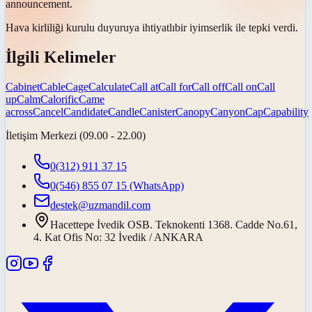
announcement.
Hava kirliliği kurulu duyuruya
ihtiyatlı
bir iyimserlik ile tepki verdi.
İlgili Kelimeler
Cabinet
Cable
Cage
Calculate
Call at
Call for
Call off
Call on
Call
up
Calm
Calorific
Came
across
Cancel
Candidate
Candle
Canister
Canopy
Canyon
Cap
Capability
İletişim Merkezi (09.00 - 22.00)
0(312) 911 37 15
0(546) 855 07 15
(WhatsApp)
destek@uzmandil.com
Hacettepe İvedik OSB. Teknokenti 1368. Cadde No.61,
4. Kat Ofis No: 32 İvedik / ANKARA