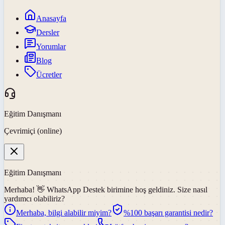
Anasayfa
Dersler
Yorumlar
Blog
Ücretler
Eğitim Danışmanı
Çevrimiçi (online)
Eğitim Danışmanı
Merhaba! 👋
WhatsApp Destek
birimine hoş geldiniz. Size nasıl
yardımcı olabiliriz?
Merhaba, bilgi alabilir miyim?
%100 başarı garantisi nedir?