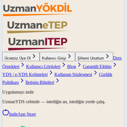
Ders
Ücretsiz Üye Ol
Kullanıcı Girişi
Şifremi Unuttum
Örnekleri
Kullanıcı Görüşleri
Blog
Garantili Eğitim
YDS / e-YDS Kelimeleri
Kullanım Sözleşmesi
Gizlilik
Politikası
İletişim Bilgileri
Uygulamayı indir
UzmanYDS
cebinde — istediğin an, istediğin yerde çalış.
İndir
App Store