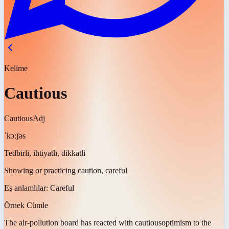
Kelime
Cautious
Cautious
Adj
ˈkɔːʃəs
Tedbirli, ihtiyatlı, dikkatli
Showing or practicing caution, careful
Eş anlamlılar:
Careful
Örnek Cümle
The air-pollution board has reacted with
cautious
optimism to the