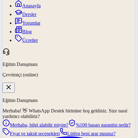
Anasayfa
Dersler
Yorumlar
Blog
Ücretler
Eğitim Danışmanı
Çevrimiçi (online)
Eğitim Danışmanı
Merhaba! 👋
WhatsApp Destek
birimine hoş geldiniz. Size nasıl
yardımcı olabiliriz?
Merhaba, bilgi alabilir miyim?
%100 başarı garantisi nedir?
Fiyat ve taksit seçenekleri
Lütfen beni arar mısınız?