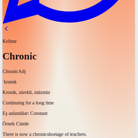
Kelime
Chronic
Chronic
Adj
ˈkrɒnɪk
Kronik, sürekli, müzmin
Continuing for a long time
Eş anlamlılar:
Constant
Örnek Cümle
There is now a
chronic
shortage of teachers.