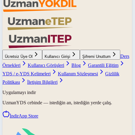
Ders
Ücretsiz Üye Ol
Kullanıcı Girişi
Şifremi Unuttum
Örnekleri
Kullanıcı Görüşleri
Blog
Garantili Eğitim
YDS / e-YDS Kelimeleri
Kullanım Sözleşmesi
Gizlilik
Politikası
İletişim Bilgileri
Uygulamayı indir
UzmanYDS
cebinde — istediğin an, istediğin yerde çalış.
İndir
App Store