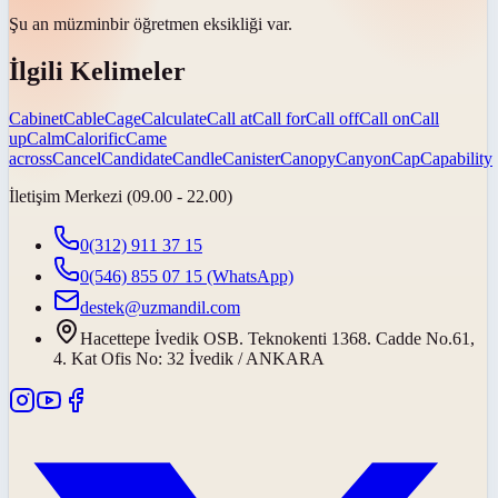
Şu an
müzmin
bir öğretmen eksikliği var.
İlgili Kelimeler
Cabinet
Cable
Cage
Calculate
Call at
Call for
Call off
Call on
Call
up
Calm
Calorific
Came
across
Cancel
Candidate
Candle
Canister
Canopy
Canyon
Cap
Capability
İletişim Merkezi (09.00 - 22.00)
0(312) 911 37 15
0(546) 855 07 15
(WhatsApp)
destek@uzmandil.com
Hacettepe İvedik OSB. Teknokenti 1368. Cadde No.61,
4. Kat Ofis No: 32 İvedik / ANKARA