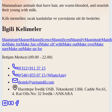
Mammals
are animals that have hair, are warm-blooded, and nourish
their young with milk.
Kıllı
memeliler
, sıcak kanlıdırlar ve yavrularını süt ile beslerler.
İlgili Kelimeler
Magistrate
Magnet
Magnificence
Magnificent
Magnify
Magnitude
Main
M
do
Make for
Make fun of
Make off with
Make out
Make over
Make
sure
Make up
Make up for
İletişim Merkezi (09.00 - 22.00)
0(312) 911 37 15
0(546) 855 07 15
(WhatsApp)
destek@uzmandil.com
Hacettepe İvedik OSB. Teknokenti 1368. Cadde No.61,
4. Kat Ofis No: 32 İvedik / ANKARA