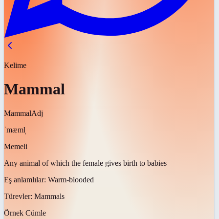
Kelime
Mammal
Mammal
Adj
ˈmæml̩
Memeli
Any animal of which the female gives birth to babies
Eş anlamlılar:
Warm-blooded
Türevler:
Mammals
Örnek Cümle