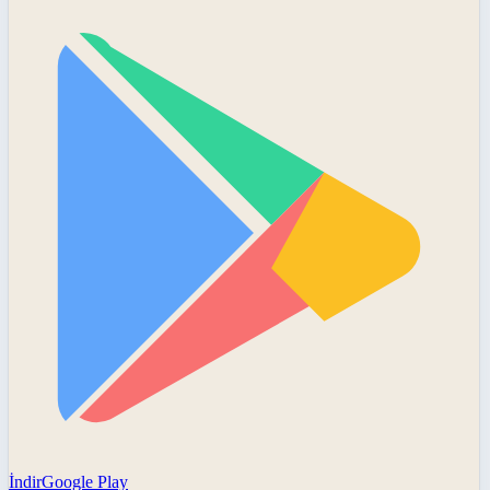
İndir
Google Play