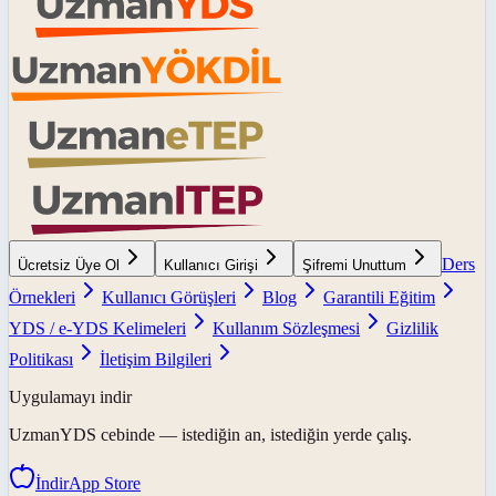
Ders
Ücretsiz Üye Ol
Kullanıcı Girişi
Şifremi Unuttum
Örnekleri
Kullanıcı Görüşleri
Blog
Garantili Eğitim
YDS / e-YDS Kelimeleri
Kullanım Sözleşmesi
Gizlilik
Politikası
İletişim Bilgileri
Uygulamayı indir
UzmanYDS
cebinde — istediğin an, istediğin yerde çalış.
İndir
App Store