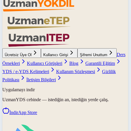
Ders
Ücretsiz Üye Ol
Kullanıcı Girişi
Şifremi Unuttum
Örnekleri
Kullanıcı Görüşleri
Blog
Garantili Eğitim
YDS / e-YDS Kelimeleri
Kullanım Sözleşmesi
Gizlilik
Politikası
İletişim Bilgileri
Uygulamayı indir
UzmanYDS
cebinde — istediğin an, istediğin yerde çalış.
İndir
App Store