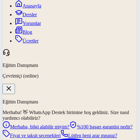
Anasayfa
Dersler
Yorumlar
Blog
Ücretler
Eğitim Danışmanı
Çevrimiçi (online)
Eğitim Danışmanı
Merhaba! 👋
WhatsApp Destek
birimine hoş geldiniz. Size nasıl
yardımcı olabiliriz?
Merhaba, bilgi alabilir miyim?
%100 başarı garantisi nedir?
Fiyat ve taksit seçenekleri
Lütfen beni arar mısınız?