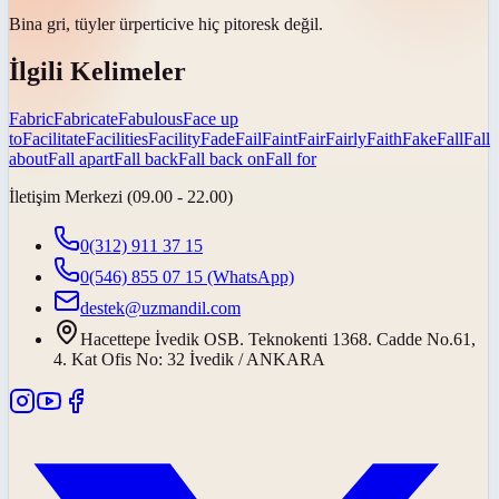
Bina gri,
tüyler ürpertici
ve hiç pitoresk değil.
İlgili Kelimeler
Fabric
Fabricate
Fabulous
Face up
to
Facilitate
Facilities
Facility
Fade
Fail
Faint
Fair
Fairly
Faith
Fake
Fall
Fall
about
Fall apart
Fall back
Fall back on
Fall for
İletişim Merkezi (09.00 - 22.00)
0(312) 911 37 15
0(546) 855 07 15
(WhatsApp)
destek@uzmandil.com
Hacettepe İvedik OSB. Teknokenti 1368. Cadde No.61,
4. Kat Ofis No: 32 İvedik / ANKARA