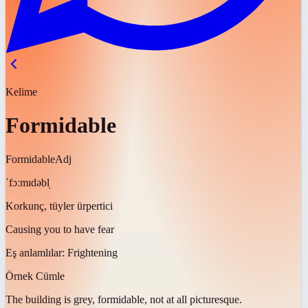
Kelime
Formidable
Formidable
Adj
ˈfɔːmɪdəbl̩
Korkunç, tüyler ürpertici
Causing you to have fear
Eş anlamlılar:
Frightening
Örnek Cümle
The building is grey,
formidable
, not at all picturesque.