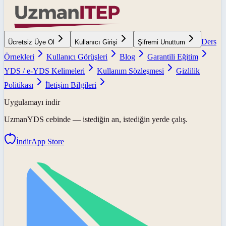
Ders
Ücretsiz Üye Ol
Kullanıcı Girişi
Şifremi Unuttum
Örnekleri
Kullanıcı Görüşleri
Blog
Garantili Eğitim
YDS / e-YDS Kelimeleri
Kullanım Sözleşmesi
Gizlilik
Politikası
İletişim Bilgileri
Uygulamayı indir
UzmanYDS
cebinde — istediğin an, istediğin yerde çalış.
İndir
App Store