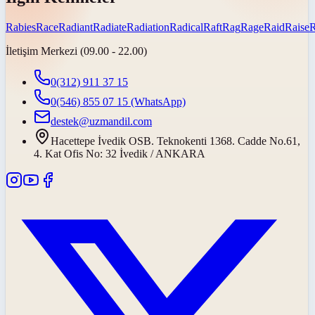
Rabies
Race
Radiant
Radiate
Radiation
Radical
Raft
Rag
Rage
Raid
Raise
İletişim Merkezi (09.00 - 22.00)
0(312) 911 37 15
0(546) 855 07 15
(WhatsApp)
destek@uzmandil.com
Hacettepe İvedik OSB. Teknokenti 1368. Cadde No.61,
4. Kat Ofis No: 32 İvedik / ANKARA