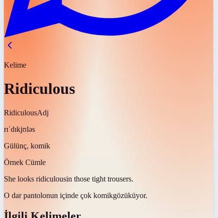
Kelime
Ridiculous
Ridiculous
Adj
rɪˈdɪkjʊləs
Gülünç, komik
Örnek Cümle
She looks
ridiculous
in those tight trousers.
O dar pantolonun içinde çok
komik
gözüküyor.
İlgili Kelimeler