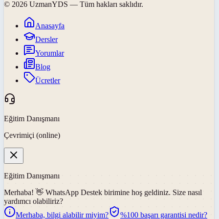
©
2026
UzmanYDS
— Tüm hakları saklıdır.
Anasayfa
Dersler
Yorumlar
Blog
Ücretler
Eğitim Danışmanı
Çevrimiçi (online)
Eğitim Danışmanı
Merhaba! 👋
WhatsApp Destek
birimine hoş geldiniz. Size nasıl
yardımcı olabiliriz?
Merhaba, bilgi alabilir miyim?
%100 başarı garantisi nedir?