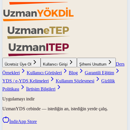
Ders
Ücretsiz Üye Ol
Kullanıcı Girişi
Şifremi Unuttum
Örnekleri
Kullanıcı Görüşleri
Blog
Garantili Eğitim
YDS / e-YDS Kelimeleri
Kullanım Sözleşmesi
Gizlilik
Politikası
İletişim Bilgileri
Uygulamayı indir
UzmanYDS
cebinde — istediğin an, istediğin yerde çalış.
İndir
App Store