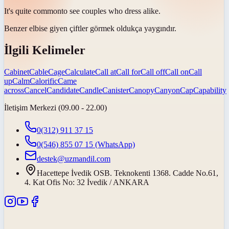
It's quite
common
to see couples who dress alike.
Benzer elbise giyen çiftler görmek
oldukça yaygındır
.
İlgili Kelimeler
Cabinet
Cable
Cage
Calculate
Call at
Call for
Call off
Call on
Call
up
Calm
Calorific
Came
across
Cancel
Candidate
Candle
Canister
Canopy
Canyon
Cap
Capability
İletişim Merkezi (09.00 - 22.00)
0(312) 911 37 15
0(546) 855 07 15
(WhatsApp)
destek@uzmandil.com
Hacettepe İvedik OSB. Teknokenti 1368. Cadde No.61,
4. Kat Ofis No: 32 İvedik / ANKARA