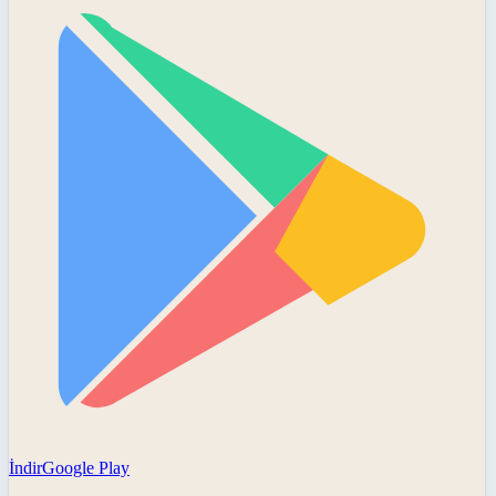
İndir
Google Play