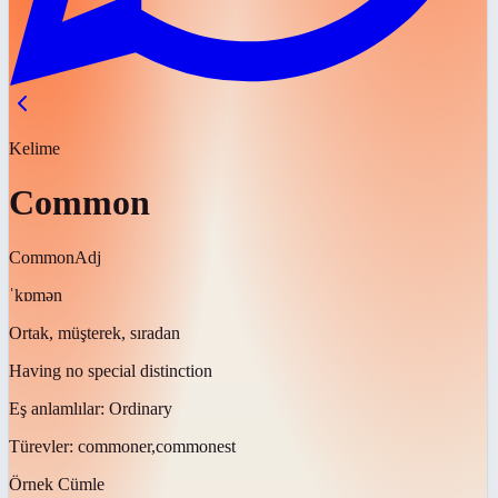
Kelime
Common
Common
Adj
ˈkɒmən
Ortak, müşterek, sıradan
Having no special distinction
Eş anlamlılar:
Ordinary
Türevler:
commoner,commonest
Örnek Cümle