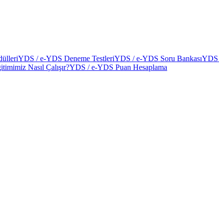
ülleri
YDS / e-YDS Deneme Testleri
YDS / e-YDS Soru Bankası
YDS 
itimimiz Nasıl Çalışır?
YDS / e-YDS Puan Hesaplama