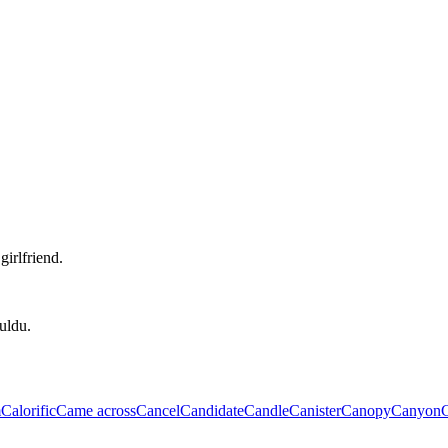
girlfriend.
buldu.
m
Calorific
Came across
Cancel
Candidate
Candle
Canister
Canopy
Canyon