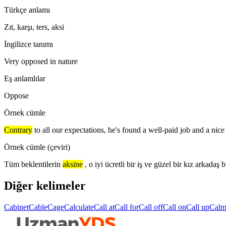
Türkçe anlamı
Zıt, karşı, ters, aksi
İngilizce tanımı
Very opposed in nature
Eş anlamlılar
Oppose
Örnek cümle
Contrary
to all our expectations, he's found a well-paid job and a nice 
Örnek cümle (çeviri)
Tüm beklentilerin
aksine
, o iyi ücretli bir iş ve güzel bir kız arkadaş 
Diğer kelimeler
Cabinet
Cable
Cage
Calculate
Call at
Call for
Call off
Call on
Call up
Cal