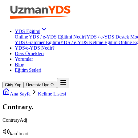
YDS Eğitimi
Online YDS / e-YDS Eğitimi Nedir?
YDS / e-YDS Destek Mod
YDS Grammer Eğitimi
YDS / e-YDS Kelime Eğitimi
Online Eğ
YDS/e-YDS Nedir?
Ders Örnekleri
Yorumlar
Blog
Eğitim Setleri
Giriş Yap
Ücretsiz Üye Ol
Ana Sayfa
Kelime Listesi
Contrary
.
Contrary
Adj
kənˈtreəri