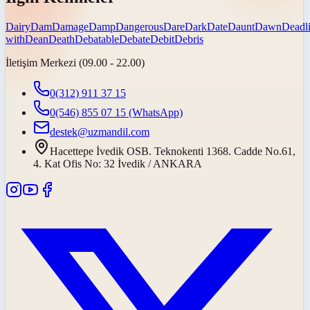
Dairy
Dam
Damage
Damp
Dangerous
Dare
Dark
Date
Daunt
Dawn
Deadl
with
Dean
Death
Debatable
Debate
Debit
Debris
İletişim Merkezi (09.00 - 22.00)
0(312) 911 37 15
0(546) 855 07 15
(WhatsApp)
destek@uzmandil.com
Hacettepe İvedik OSB. Teknokenti 1368. Cadde No.61,
4. Kat Ofis No: 32 İvedik / ANKARA