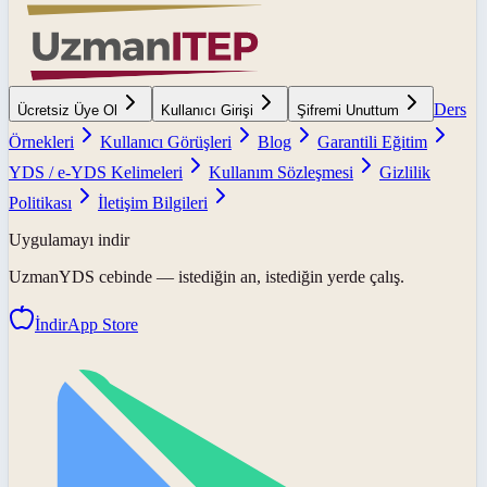
Ders
Ücretsiz Üye Ol
Kullanıcı Girişi
Şifremi Unuttum
Örnekleri
Kullanıcı Görüşleri
Blog
Garantili Eğitim
YDS / e-YDS Kelimeleri
Kullanım Sözleşmesi
Gizlilik
Politikası
İletişim Bilgileri
Uygulamayı indir
UzmanYDS
cebinde — istediğin an, istediğin yerde çalış.
İndir
App Store