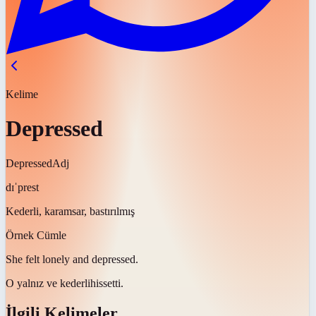
Kelime
Depressed
Depressed
Adj
dɪˈprest
Kederli, karamsar, bastırılmış
Örnek Cümle
She felt lonely and
depressed
.
O yalnız ve
kederli
hissetti.
İlgili Kelimeler