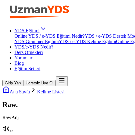
YDS Eğitimi
Online YDS / e-YDS Eğitimi Nedir?
YDS / e-YDS Destek Mod
YDS Grammer Eğitimi
YDS / e-YDS Kelime Eğitimi
Online Eğ
YDS/e-YDS Nedir?
Ders Örnekleri
Yorumlar
Blog
Eğitim Setleri
Giriş Yap
Ücretsiz Üye Ol
Ana Sayfa
Kelime Listesi
Raw
.
Raw
Adj
rɔː