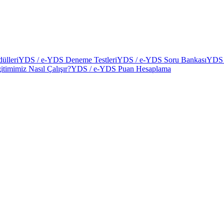
ülleri
YDS / e-YDS Deneme Testleri
YDS / e-YDS Soru Bankası
YDS 
itimimiz Nasıl Çalışır?
YDS / e-YDS Puan Hesaplama