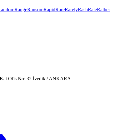
Random
Range
Ransom
Rapid
Rare
Rarely
Rash
Rate
Rather
. Kat Ofis No: 32 İvedik / ANKARA