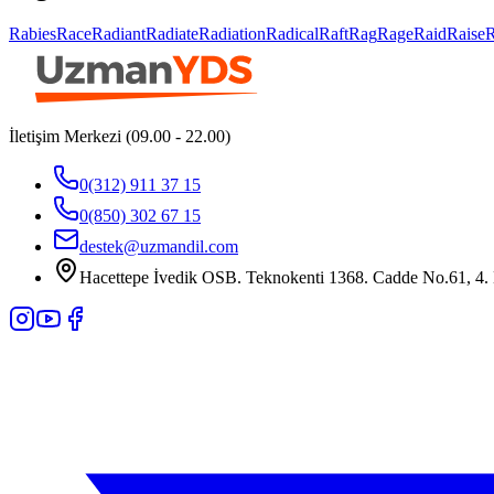
Rabies
Race
Radiant
Radiate
Radiation
Radical
Raft
Rag
Rage
Raid
Raise
İletişim Merkezi (09.00 - 22.00)
0(312) 911 37 15
0(850) 302 67 15
destek@uzmandil.com
Hacettepe İvedik OSB. Teknokenti 1368. Cadde No.61, 4