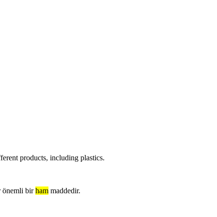
erent products, including plastics.
r önemli bir
ham
maddedir.