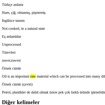
Türkçe anlamı
Ham, çiğ, olmamış, pişmemiş
İngilizce tanımı
Not cooked, in a natural state
Eş anlamlılar
Unprocessed
Türevleri
rawer,rawest
Örnek cümle
Oil is an important
raw
material which can be processed into many diff
Örnek cümle (çeviri)
Petrol, plastikler de dahil olmak üzere pek çok farklı üründe işlenebili
Diğer kelimeler