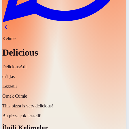
Kelime
Delicious
Delicious
Adj
dɪˈlɪʃəs
Lezzetli
Örnek Cümle
This pizza is very
delicious
!
Bu pizza çok
lezzetli
!
İlgili Kelimeler