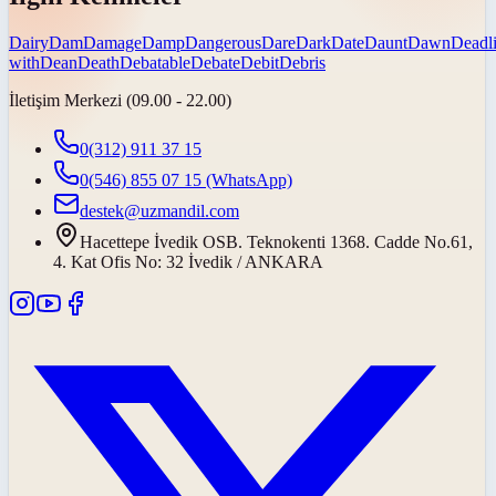
Dairy
Dam
Damage
Damp
Dangerous
Dare
Dark
Date
Daunt
Dawn
Deadl
with
Dean
Death
Debatable
Debate
Debit
Debris
İletişim Merkezi (09.00 - 22.00)
0(312) 911 37 15
0(546) 855 07 15
(WhatsApp)
destek@uzmandil.com
Hacettepe İvedik OSB. Teknokenti 1368. Cadde No.61,
4. Kat Ofis No: 32 İvedik / ANKARA