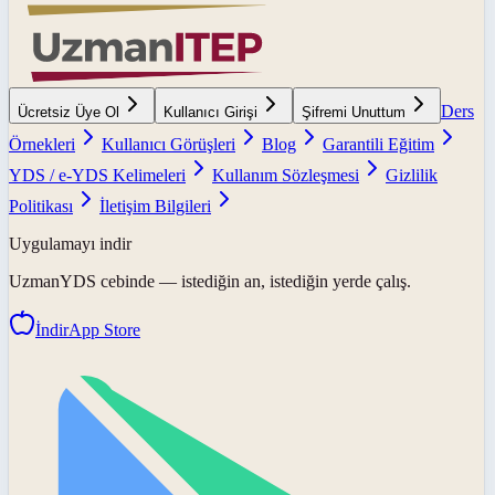
Ders
Ücretsiz Üye Ol
Kullanıcı Girişi
Şifremi Unuttum
Örnekleri
Kullanıcı Görüşleri
Blog
Garantili Eğitim
YDS / e-YDS Kelimeleri
Kullanım Sözleşmesi
Gizlilik
Politikası
İletişim Bilgileri
Uygulamayı indir
UzmanYDS
cebinde — istediğin an, istediğin yerde çalış.
İndir
App Store