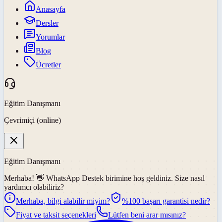
Anasayfa
Dersler
Yorumlar
Blog
Ücretler
Eğitim Danışmanı
Çevrimiçi (online)
Eğitim Danışmanı
Merhaba! 👋
WhatsApp Destek
birimine hoş geldiniz. Size nasıl
yardımcı olabiliriz?
Merhaba, bilgi alabilir miyim?
%100 başarı garantisi nedir?
Fiyat ve taksit seçenekleri
Lütfen beni arar mısınız?