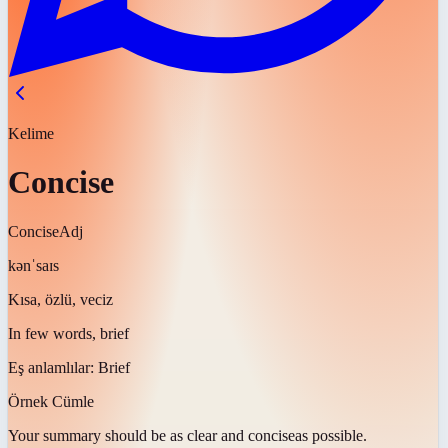
Kelime
Concise
Concise
Adj
kənˈsaɪs
Kısa, özlü, veciz
In few words, brief
Eş anlamlılar:
Brief
Örnek Cümle
Your summary should be as clear and
concise
as possible.