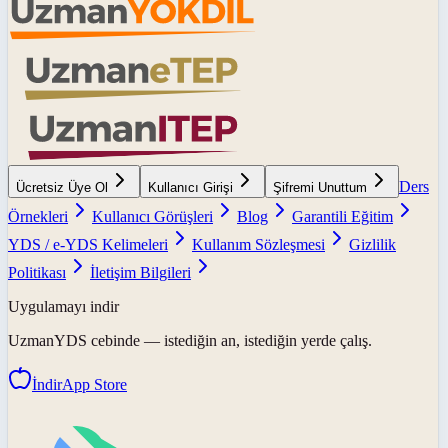
Ders
Ücretsiz Üye Ol
Kullanıcı Girişi
Şifremi Unuttum
Örnekleri
Kullanıcı Görüşleri
Blog
Garantili Eğitim
YDS / e-YDS Kelimeleri
Kullanım Sözleşmesi
Gizlilik
Politikası
İletişim Bilgileri
Uygulamayı indir
UzmanYDS
cebinde — istediğin an, istediğin yerde çalış.
İndir
App Store