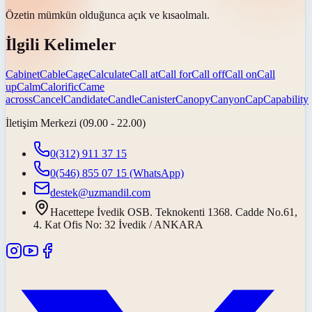
Özetin mümkün olduğunca açık ve
kısa
olmalı.
İlgili Kelimeler
Cabinet
Cable
Cage
Calculate
Call at
Call for
Call off
Call on
Call
up
Calm
Calorific
Came
across
Cancel
Candidate
Candle
Canister
Canopy
Canyon
Cap
Capability
İletişim Merkezi (09.00 - 22.00)
0(312) 911 37 15
0(546) 855 07 15
(WhatsApp)
destek@uzmandil.com
Hacettepe İvedik OSB. Teknokenti 1368. Cadde No.61,
4. Kat Ofis No: 32 İvedik / ANKARA