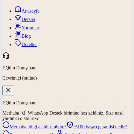
Anasayfa
Dersler
Yorumlar
Blog
Ücretler
Eğitim Danışmanı
Çevrimiçi (online)
Eğitim Danışmanı
Merhaba! 👋
WhatsApp Destek
birimine hoş geldiniz. Size nasıl
yardımcı olabiliriz?
Merhaba, bilgi alabilir miyim?
%100 başarı garantisi nedir?