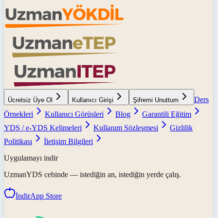
Ders
Ücretsiz Üye Ol
Kullanıcı Girişi
Şifremi Unuttum
Örnekleri
Kullanıcı Görüşleri
Blog
Garantili Eğitim
YDS / e-YDS Kelimeleri
Kullanım Sözleşmesi
Gizlilik
Politikası
İletişim Bilgileri
Uygulamayı indir
UzmanYDS
cebinde — istediğin an, istediğin yerde çalış.
İndir
App Store