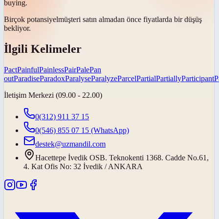
buying.
Birçok
potansiyel
müşteri satın almadan önce fiyatlarda bir düşüş
bekliyor.
İlgili Kelimeler
Pact
Painful
Painless
Pair
Pale
Pan
out
Paradise
Paradox
Paralyse
Paralyze
Parcel
Partial
Partially
Participant
P
İletişim Merkezi (09.00 - 22.00)
0(312) 911 37 15
0(546) 855 07 15
(WhatsApp)
destek@uzmandil.com
Hacettepe İvedik OSB. Teknokenti 1368. Cadde No.61,
4. Kat Ofis No: 32 İvedik / ANKARA