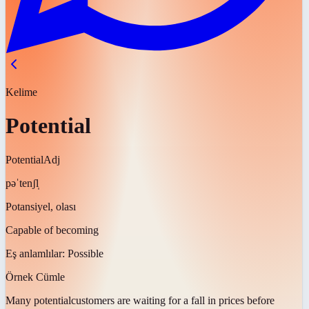
Kelime
Potential
Potential
Adj
pəˈtenʃl̩
Potansiyel, olası
Capable of becoming
Eş anlamlılar:
Possible
Örnek Cümle
Many
potential
customers are waiting for a fall in prices before