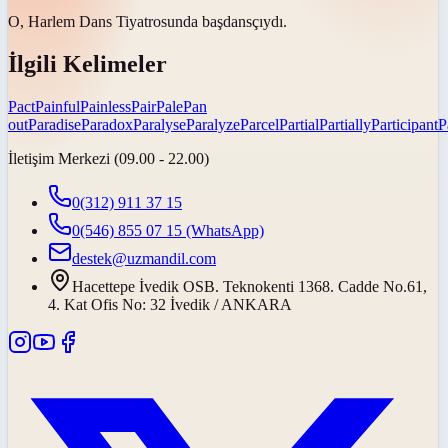
O, Harlem Dans Tiyatrosunda
baş
dansçıydı.
İlgili Kelimeler
Pact
Painful
Painless
Pair
Pale
Pan
out
Paradise
Paradox
Paralyse
Paralyze
Parcel
Partial
Partially
Participant
P
İletişim Merkezi (09.00 - 22.00)
0(312) 911 37 15
0(546) 855 07 15
(WhatsApp)
destek@uzmandil.com
Hacettepe İvedik OSB. Teknokenti 1368. Cadde No.61,
4. Kat Ofis No: 32 İvedik / ANKARA