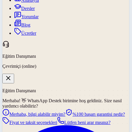
Anasayfa
Dersler
Yorumlar
Blog
Ücretler
Eğitim Danışmanı
Çevrimiçi (online)
Eğitim Danışmanı
Merhaba! 👋
WhatsApp Destek
birimine hoş geldiniz. Size nasıl
yardımcı olabiliriz?
Merhaba, bilgi alabilir miyim?
%100 başarı garantisi nedir?
Fiyat ve taksit seçenekleri
Lütfen beni arar mısınız?