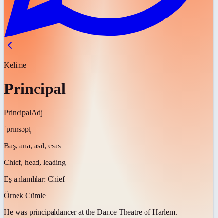
Kelime
Principal
Principal
Adj
ˈprɪnsəpl̩
Baş, ana, asıl, esas
Chief, head, leading
Eş anlamlılar:
Chief
Örnek Cümle
He was
principal
dancer at the Dance Theatre of Harlem.