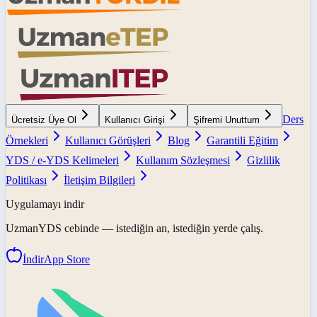
Ders
Ücretsiz Üye Ol
Kullanıcı Girişi
Şifremi Unuttum
Örnekleri
Kullanıcı Görüşleri
Blog
Garantili Eğitim
YDS / e-YDS Kelimeleri
Kullanım Sözleşmesi
Gizlilik
Politikası
İletişim Bilgileri
Uygulamayı indir
UzmanYDS
cebinde — istediğin an, istediğin yerde çalış.
İndir
App Store