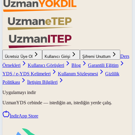
Ders
Ücretsiz Üye Ol
Kullanıcı Girişi
Şifremi Unuttum
Örnekleri
Kullanıcı Görüşleri
Blog
Garantili Eğitim
YDS / e-YDS Kelimeleri
Kullanım Sözleşmesi
Gizlilik
Politikası
İletişim Bilgileri
Uygulamayı indir
UzmanYDS
cebinde — istediğin an, istediğin yerde çalış.
İndir
App Store