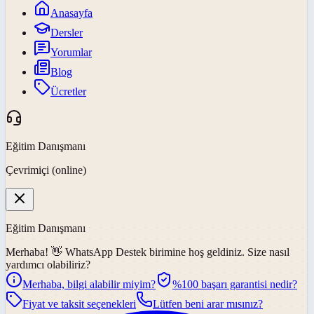
Anasayfa
Dersler
Yorumlar
Blog
Ücretler
Eğitim Danışmanı
Çevrimiçi (online)
Eğitim Danışmanı
Merhaba! 👋
WhatsApp Destek
birimine hoş geldiniz. Size nasıl
yardımcı olabiliriz?
Merhaba, bilgi alabilir miyim?
%100 başarı garantisi nedir?
Fiyat ve taksit seçenekleri
Lütfen beni arar mısınız?