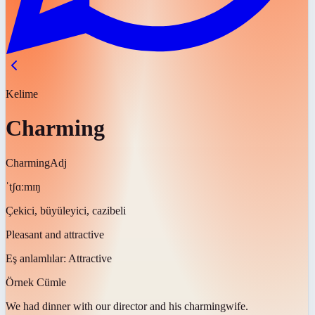
Kelime
Charming
Charming
Adj
ˈtʃɑːmɪŋ
Çekici, büyüleyici, cazibeli
Pleasant and attractive
Eş anlamlılar:
Attractive
Örnek Cümle
We had dinner with our director and his
charming
wife.