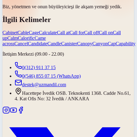
Biz, yönetmen ve onun
büyüleyici
eşi ile akşam yemeği yedik.
İlgili Kelimeler
Cabinet
Cable
Cage
Calculate
Call at
Call for
Call off
Call on
Call
up
Calm
Calorific
Came
across
Cancel
Candidate
Candle
Canister
Canopy
Canyon
Cap
Capability
İletişim Merkezi (09.00 - 22.00)
0(312) 911 37 15
0(546) 855 07 15
(WhatsApp)
destek@uzmandil.com
Hacettepe İvedik OSB. Teknokenti 1368. Cadde No.61,
4. Kat Ofis No: 32 İvedik / ANKARA