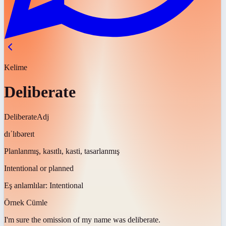
Kelime
Deliberate
Deliberate
Adj
dɪˈlɪbəreɪt
Planlanmış, kasıtlı, kasti, tasarlanmış
Intentional or planned
Eş anlamlılar:
Intentional
Örnek Cümle
I'm sure the omission of my name was
deliberate
.