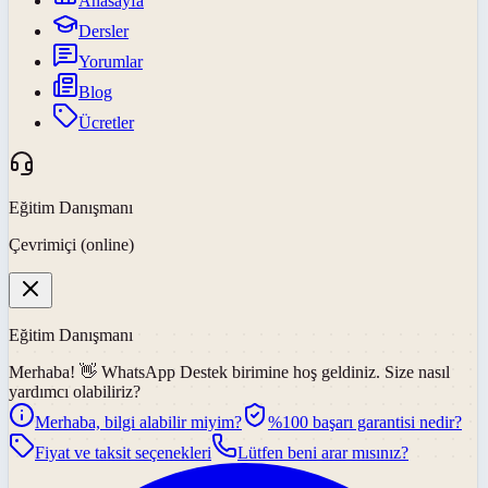
Anasayfa
Dersler
Yorumlar
Blog
Ücretler
Eğitim Danışmanı
Çevrimiçi (online)
Eğitim Danışmanı
Merhaba! 👋
WhatsApp Destek
birimine hoş geldiniz. Size nasıl
yardımcı olabiliriz?
Merhaba, bilgi alabilir miyim?
%100 başarı garantisi nedir?
Fiyat ve taksit seçenekleri
Lütfen beni arar mısınız?