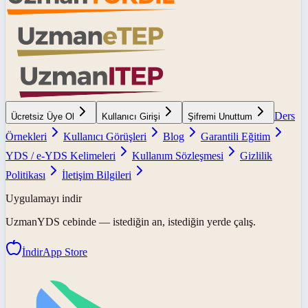
Ders
Ücretsiz Üye Ol
Kullanıcı Girişi
Şifremi Unuttum
Örnekleri
Kullanıcı Görüşleri
Blog
Garantili Eğitim
YDS / e-YDS Kelimeleri
Kullanım Sözleşmesi
Gizlilik
Politikası
İletişim Bilgileri
Uygulamayı indir
UzmanYDS
cebinde — istediğin an, istediğin yerde çalış.
İndir
App Store