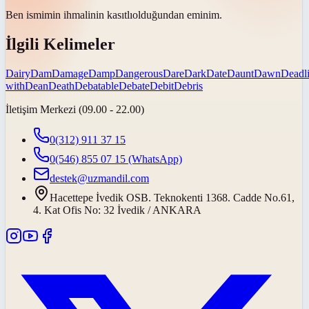
Ben ismimin ihmalinin
kasıtlı
olduğundan eminim.
İlgili Kelimeler
Dairy
Dam
Damage
Damp
Dangerous
Dare
Dark
Date
Daunt
Dawn
Deadl
with
Dean
Death
Debatable
Debate
Debit
Debris
İletişim Merkezi (09.00 - 22.00)
0(312) 911 37 15
0(546) 855 07 15
(WhatsApp)
destek@uzmandil.com
Hacettepe İvedik OSB. Teknokenti 1368. Cadde No.61,
4. Kat Ofis No: 32 İvedik / ANKARA