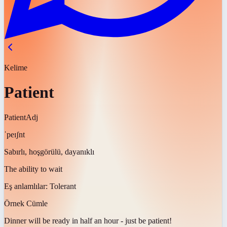
Kelime
Patient
Patient
Adj
ˈpeɪʃnt
Sabırlı, hoşgörülü, dayanıklı
The ability to wait
Eş anlamlılar:
Tolerant
Örnek Cümle
Dinner will be ready in half an hour - just be
patient
!