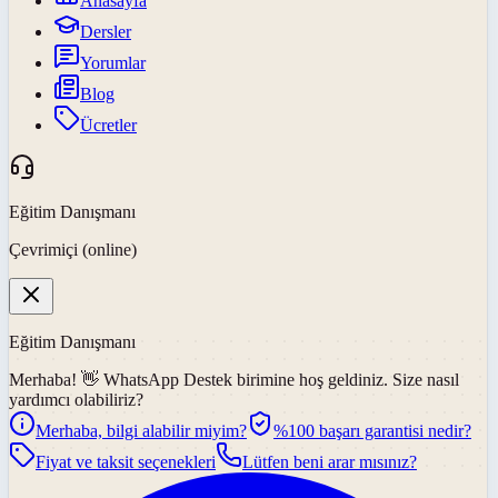
Anasayfa
Dersler
Yorumlar
Blog
Ücretler
Eğitim Danışmanı
Çevrimiçi (online)
Eğitim Danışmanı
Merhaba! 👋
WhatsApp Destek
birimine hoş geldiniz. Size nasıl
yardımcı olabiliriz?
Merhaba, bilgi alabilir miyim?
%100 başarı garantisi nedir?
Fiyat ve taksit seçenekleri
Lütfen beni arar mısınız?