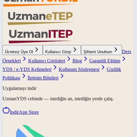
Ders
Ücretsiz Üye Ol
Kullanıcı Girişi
Şifremi Unuttum
Örnekleri
Kullanıcı Görüşleri
Blog
Garantili Eğitim
YDS / e-YDS Kelimeleri
Kullanım Sözleşmesi
Gizlilik
Politikası
İletişim Bilgileri
Uygulamayı indir
UzmanYDS
cebinde — istediğin an, istediğin yerde çalış.
İndir
App Store