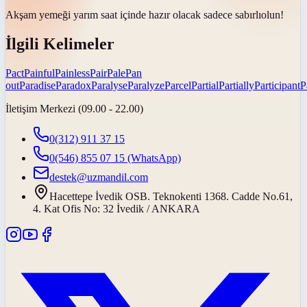
Akşam yemeği yarım saat içinde hazır olacak sadece
sabırlı
olun!
İlgili Kelimeler
Pact
Painful
Painless
Pair
Pale
Pan
out
Paradise
Paradox
Paralyse
Paralyze
Parcel
Partial
Partially
Participant
P
İletişim Merkezi (09.00 - 22.00)
0(312) 911 37 15
0(546) 855 07 15
(WhatsApp)
destek@uzmandil.com
Hacettepe İvedik OSB. Teknokenti 1368. Cadde No.61,
4. Kat Ofis No: 32 İvedik / ANKARA