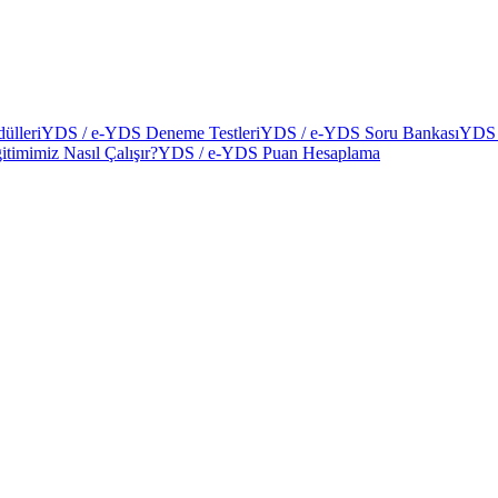
ülleri
YDS / e-YDS Deneme Testleri
YDS / e-YDS Soru Bankası
YDS 
itimimiz Nasıl Çalışır?
YDS / e-YDS Puan Hesaplama