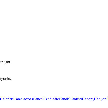
unlight.
ıyordu.
m
Calorific
Came across
Cancel
Candidate
Candle
Canister
Canopy
Canyon