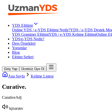
YDS Eğitimi
Online YDS / e-YDS Eğitimi Nedir?
YDS / e-YDS Destek Mod
YDS Grammer Eğitimi
YDS / e-YDS Kelime Eğitimi
Online Eğ
YDS/e-YDS Nedir?
Ders Örnekleri
Yorumlar
Blog
Eğitim Setleri
Giriş Yap
Ücretsiz Üye Ol
Ana Sayfa
Kelime Listesi
Curative
.
Curative
Adj
ˈkjʊərətɪv