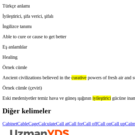
Türkçe anlamı
İyileştirici, şifa verici, şifalı
İngilizce tanımı
Able to cure or cause to get better
Eş anlamlılar
Healing
Örnek cümle
Ancient civilizations believed in the
curative
powers of fresh air and s
Örnek cümle (çeviri)
Eski medeniyetler temiz hava ve güneş ışığının
iyileştirici
gücüne inan
Diğer kelimeler
Cabinet
Cable
Cage
Calculate
Call at
Call for
Call off
Call on
Call up
Cal